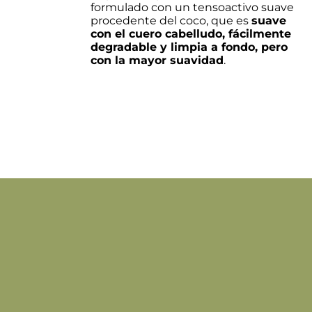
formulado con un tensoactivo suave
LAS
procedente del coco, que es
suave
OPCIONES
con el cuero cabelludo,
fácilmente
SE
degradable
y limpia a fondo, pero
PUEDEN
con la mayor suavidad
.
ELEGIR
EN
LA
PÁGINA
DE
PRODUCTO