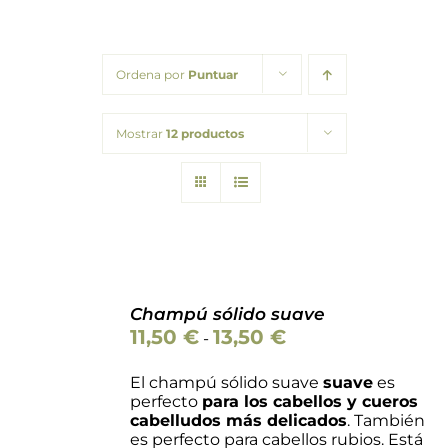
Packs regalo
Ordena por
Puntuar
Hogar
Mostrar
12 productos
Talleres
Blog
Champú sólido suave
Valorado
Rango
11,50
€
13,50
€
SELECCIONAR
-
con
5.00
de 5
de
OPCIONES
ESTE
precios:
/
El champú sólido suave
suave
es
PRODUCTO
desde
DETALLES
perfecto
para l
os cabellos y cueros
TIENE
11,50 €
cabelludos
más delicad
o
s
. También
MÚLTIPLES
hasta
es perfecto para cabellos rubios. Está
VARIANTES.
13,50 €