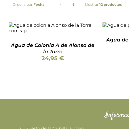
Ordena por
Fecha
Mostrar
12 productos
AÑADI
Valorado
AÑADIR AL CARRITO
/
DETALLES
con
5.00
de 5
Agua de
Agua de Colonia A de Alonso de
la Torre
24,95
€
Informac
C. Puerto de la Cubilla, 6, bajo