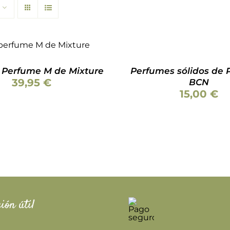
SELECCIONAR
OPCIONES
Valorado
R AL CARRITO
/
ESTE
/
con
5.00
de 5
DETALLES
PRODUCTO
DETALLES
TIENE
 Perfume M de Mixture
Perfumes sólidos de
MÚLTIPLES
39,95
€
BCN
VARIANTES.
15,00
€
LAS
OPCIONES
SE
PUEDEN
ELEGIR
EN
LA
PÁGINA
DE
PRODUCTO
ión útil