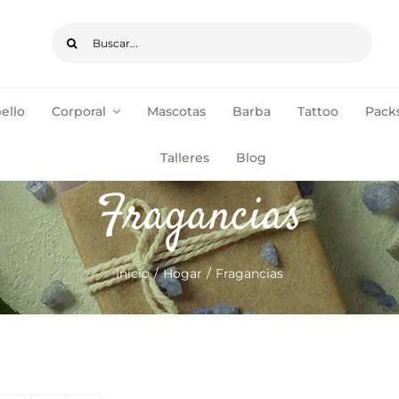
Buscar:
ello
Corporal
Mascotas
Barba
Tattoo
Packs
pedidos de +35€
ENVÍOS GRATIS
Talleres
Blog
Fragancias
Inicio
Hogar
Fragancias