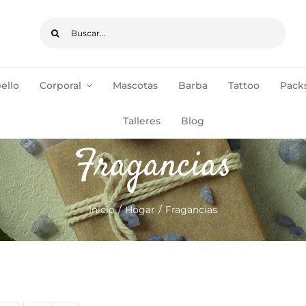
Buscar:
ello
Corporal
Mascotas
Barba
Tattoo
Packs
pedidos de +35€
ENVÍOS GRATIS
Talleres
Blog
Fragancias
Inicio
Hogar
Fragancias