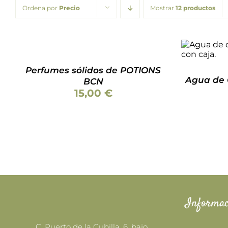
Ordena por
Precio
Mostrar
12 productos
SELECCIONAR
OPCIONES
ESTE
/
AÑADIR 
PRODUCTO
DETALLES
TIENE
Perfumes sólidos de POTIONS
MÚLTIPLES
Agua de 
BCN
VARIANTES.
15,00
€
LAS
OPCIONES
SE
PUEDEN
ELEGIR
EN
LA
PÁGINA
DE
PRODUCTO
Informac
C. Puerto de la Cubilla, 6, bajo