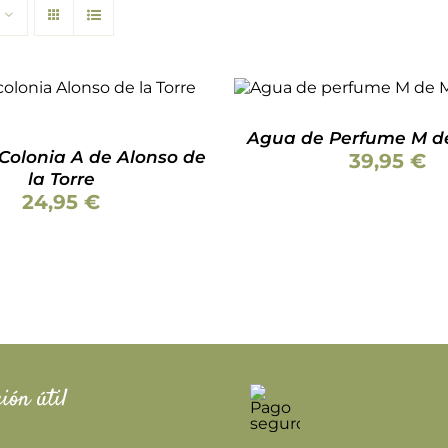
Valorado
AÑADIR AL CARRITO
/
con
5.00
de 5
Valorado
AL CARRITO
/
DETALLES
DETALLES
con
5.00
de 5
Agua de Perfume M de
Colonia A de Alonso de
39,95
€
la Torre
24,95
€
ión útil