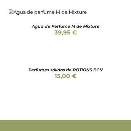
Valorado
AÑADIR AL CARRITO
/
con
5.00
de 5
DETALLES
Agua de Perfume M de Mixture
39,95
€
SELECCIONAR
OPCIONES
ESTE
/
PRODUCTO
DETALLES
Perfumes sólidos de POTIONS BCN
TIENE
15,00
€
MÚLTIPLES
VARIANTES.
LAS
OPCIONES
SE
PUEDEN
ELEGIR
EN
LA
PÁGINA