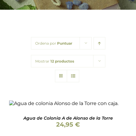
Barba
Tattoo
Packs regalo
Ordena por
Puntuar
Hogar
Mostrar
12 productos
Talleres
Blog
Valorado
AÑADIR AL CARRITO
/
DETALLES
con
5.00
de 5
Agua de Colonia A de Alonso de la Torre
24,95
€