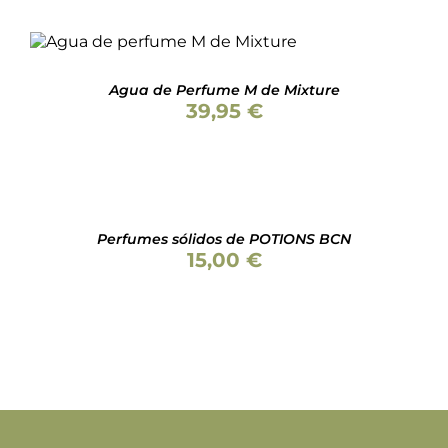
Valorado
AÑADIR AL CARRITO
/
con
5.00
de 5
DETALLES
Agua de Perfume M de Mixture
39,95
€
SELECCIONAR
OPCIONES
ESTE
/
PRODUCTO
DETALLES
Perfumes sólidos de POTIONS BCN
TIENE
15,00
€
MÚLTIPLES
VARIANTES.
LAS
OPCIONES
SE
PUEDEN
ELEGIR
EN
LA
PÁGINA