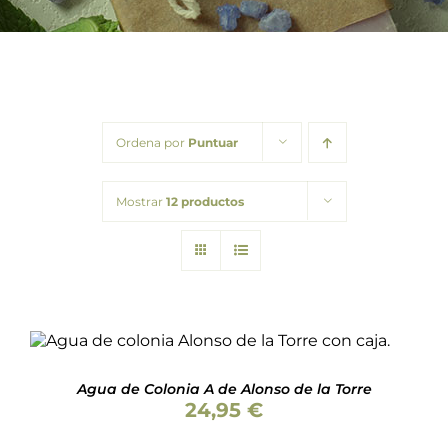
Barba
Tattoo
Packs regalo
Ordena por
Puntuar
Hogar
Mostrar
12 productos
Talleres
Blog
Valorado
AÑADIR AL CARRITO
/
DETALLES
con
5.00
de 5
Agua de Colonia A de Alonso de la Torre
24,95
€