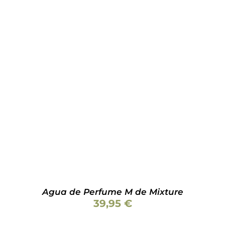
Valorado
AÑADIR AL CARRITO
/
DETALLES
con
5.00
de 5
Agua de Perfume M de Mixture
39,95
€