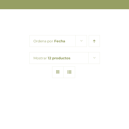
Barba
Tattoo
Packs regalo
Ordena por
Fecha
Hogar
Mostrar
12 productos
Talleres
Blog