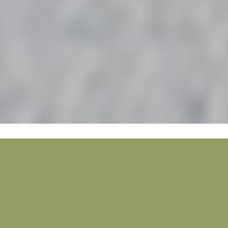
Productos destacados
Cosmética 100% artesanal para tu cuidado
y el de los tuyos.