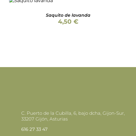
con
5.00
de 5
hasta
PUEDEN
CARRITO
/
6,50 €
ELEGIR
DETALLES
Saquito de lavanda
EN
4,50
€
LA
PÁGINA
DE
PRODUCTO
C. Puerto de la Cubilla, 6, bajo dcha, Gijon-Sur,
33207 Gijón, Asturias
616 27 33 47