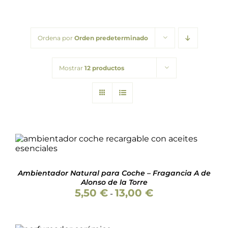
Packs regalo
Ordena por
Orden predeterminado
Hogar
Mostrar
12 productos
Talleres
Blog
ESTE
SELECCIONAR OPCIONES
/
DETALLES
PRODUCTO
TIENE
Ambientador Natural para Coche – Fragancia A de
MÚLTIPLES
Alonso de la Torre
VARIANTES.
Rango
5,50
€
13,00
€
LAS
-
de
OPCIONES
precios:
SE
desde
PUEDEN
SELECCIONAR