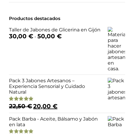
Productos destacados
Taller de Jabones de Glicerina en Gijón
Rango
30,00
€
50,00
€
-
de
precios:
desde
30,00 €
hasta
50,00 €
Pack 3 Jabones Artesanos –
Experiencia Sensorial y Cuidado
Natural
El
El
22,50
€
20,00
€
Valorado
precio
precio
con
4.98
de 5
original
actual
Pack Barba - Aceite, Bálsamo y Jabón
era:
es:
en lata
22,50 €.
20,00 €.