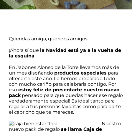
Barba
Tattoo
Packs regalo
Queridas amiga, queridos amigos:
¡Ahora sí que
la Navidad está ya a la vuelta de
la esquina
!
Hogar
En
Jabones Alonso de la Torre
llevamos más de
un mes diseñando
productos especiales
para
Talleres
ofrecerte este año. Lo hemos preparado todo
con mucho cariño para celebrarla contigo. Por
eso
estoy feliz de presentarte nuestro nuevo
Blog
pack
pensado para que puedas hacer ese regalo
verdaderamente especial! Es ideal tanto para
regalar a tus personas favoritas como para darte
el capricho que te mereces.
Nuestro
nuevo pack de regalo
se llama
Caja de