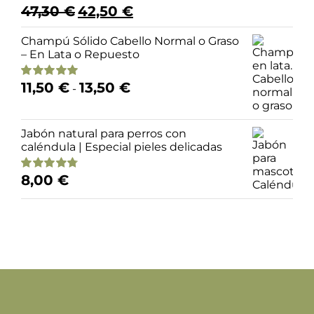
El
El
47,30
€
42,50
€
Valorado
precio
precio
con
5.00
de 5
original
actual
Champú Sólido Cabello Normal o Graso
era:
es:
– En Lata o Repuesto
47,30 €.
42,50 €.
Rango
11,50
€
13,50
€
Valorado
-
de
con
4.95
de 5
precios:
desde
Jabón natural para perros con
11,50 €
caléndula | Especial pieles delicadas
hasta
13,50 €
8,00
€
Valorado
con
4.79
de 5