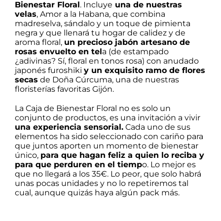
Bienestar Floral
. Incluye
una de
nuestras
vela
s
, Amor a la Habana, que combina
madreselva, sándalo y un toque de pimienta
negra y que llenará tu hogar de calidez y de
aroma floral,
un precioso jabón artesano de
rosas envuelto en tel
a (de estampado
¿adivinas? Sí, floral en tonos rosa) con anudado
japonés
furoshiki
y un exquisito ramo de flores
secas
de Doña Cúrcuma, una de nuestras
floristerías favoritas Gijón.
La
Caja de Bienestar Floral
no es solo un
conjunto de productos, es una invitación a vivir
una experiencia sensorial.
Cada uno de sus
elementos ha sido seleccionado con cariño para
que juntos aporten un momento de bienestar
único,
para que hagan feliz a quien lo reciba y
para que perduren en el tiemp
o. Lo mejor es
que no llegará a los 35€. Lo peor, que solo habrá
unas pocas unidades y no lo repetiremos tal
cual, aunque quizás haya algún pack más.