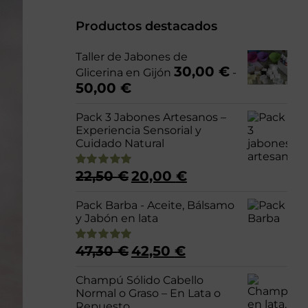
Productos destacados
Taller de Jabones de
30,00
€
Glicerina en Gijón
-
Rango
50,00
€
de
precios:
Pack 3 Jabones Artesanos –
desde
Experiencia Sensorial y
30,00 €
Cuidado Natural
hasta
50,00 €
El
El
22,50
€
20,00
€
Valorado
precio
precio
con
4.98
de 5
original
actual
Pack Barba - Aceite, Bálsamo
era:
es:
y Jabón en lata
22,50 €.
20,00 €.
El
El
47,30
€
42,50
€
Valorado
precio
precio
con
5.00
de 5
original
actual
Champú Sólido Cabello
era:
es:
Normal o Graso – En Lata o
47,30 €.
42,50 €.
Repuesto