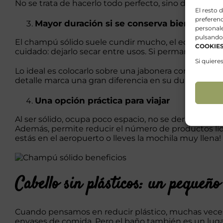
No se trata de hacerlo todo perfecto, sino de empe
El resto 
preferenc
Mayor duración si se conserva bien
personal
pulsando
El champú sólido suele cundir mucho, el equivalent
COOKIE
cuidado: dejarlo secar entre usos. Si permanece enc
Si quiere
Lo ideal es colocarlo sobre una
jabonera
con drenaje, 
detalle marca una gran diferencia en su duración.
Una opción práctica para viajar
Al ser sólido, ocupa poco espacio, no se derrama y 
Además, permite reducir el número de productos líqu
estás en el aeropuerto o lleves la mochila muy llena!
Cabello sin plásticos: un pequeñ
Cuando pensamos en reducir plástico, muchas veces no
envases de comida. Pero el baño también es un luga