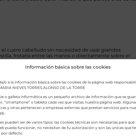
 el cuero cabelludo sin necesidad de usar grandes
illa, frotarla entre las manos o directamente sobre el
Información básica sobre las cookies
 todo si vienes de champús líquidos convencionales, pero
usos.
a/o a la información básica sobre las cookies de la página web responsabili
: MARIA NIEVES TORRES ALONSO DE LA TORRE
ción o desenredo, puedes completar la rutina con un
e o galleta informática es un pequeño archivo de información que se guar
, “smartphone” o tableta cada vez que visitas nuestra página web. Alguna
ras y otras pertenecen a empresas externas que prestan servicios para nue
eb.
l típico bote de plástico del champú. Eso ayuda a const
es pueden ser de varios tipos: las cookies técnicas son necesarias para que
y con menos envases acumulados.
b pueda funcionar, no necesitan de tu autorización y son las únicas que 
 por defecto.