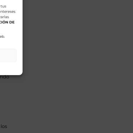
 tus
intereses
arlas
IÓN DE
eño
eb.
ando
los