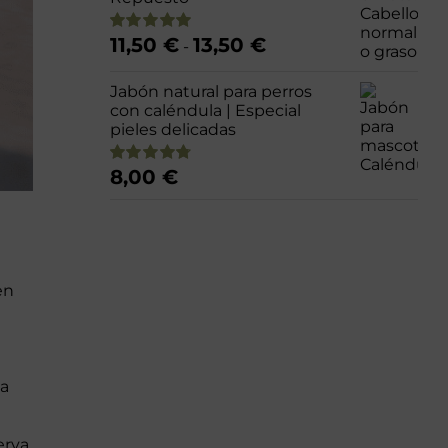
Rango
11,50
€
13,50
€
Valorado
-
de
con
4.95
de 5
precios:
Jabón natural para perros
desde
con caléndula | Especial
11,50 €
pieles delicadas
hasta
13,50 €
8,00
€
Valorado
con
4.79
de 5
en
na
erva