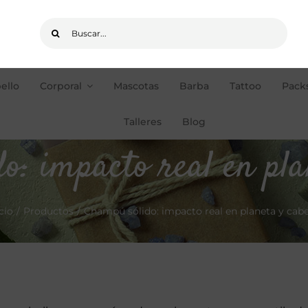
Buscar:
ello
Corporal
Mascotas
Barba
Tattoo
Packs
pedidos de +35€
ENVÍOS GRATIS
Talleres
Blog
: impacto real en pla
icio
Productos
Champú sólido: impacto real en planeta y cabe