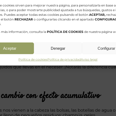
zar por gestos que se puedan mantener en el tiempo.
de cookies sirven para mejorar nuestra página, para personalizarla en base a
ias, o para poder mostrarte publicidad ajustada a tus búsquedas, gustos e 
es. Puedes aceptar todas estas cookies pulsando el botón
ACEPTAR,
rechaz
 el botón
RECHAZAR
o configurarlas clicando en el apartado
CONFIGURAC
e a dos o tres botes de champú, pero necesita un pequ
S
.
harcado, se desgasta antes.
s más información, consulta la
POLÍTICA DE COOKIES
de nuestra página w
una rejilla o una bolsita que permita que respire. Este
Aceptar
Denegar
Configurar
Política de cookies
Política de privacidad
Aviso legal
resulta muy cómodo para escapadas, gimnasio o viajes.
idos que llevas en el neceser. ¡Notarás la diferencia cu
o cambio con efecto acumulativo
s vienen a la cabeza las bolsas, las botellas de agua o 
r lleno de pequeños residuos: champús, geles,