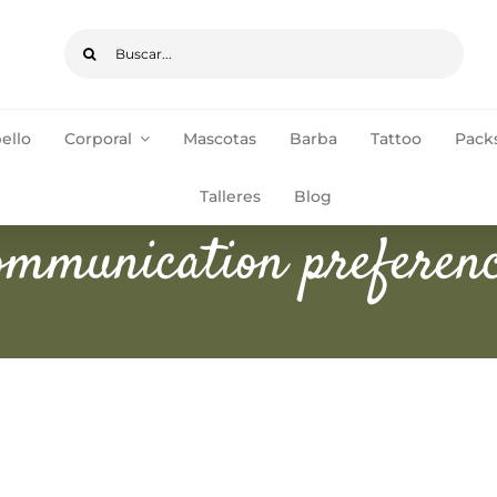
Buscar:
ello
Corporal
Mascotas
Barba
Tattoo
Packs
pedidos de +35€
ENVÍOS GRATIS
Talleres
Blog
mmunication preferen