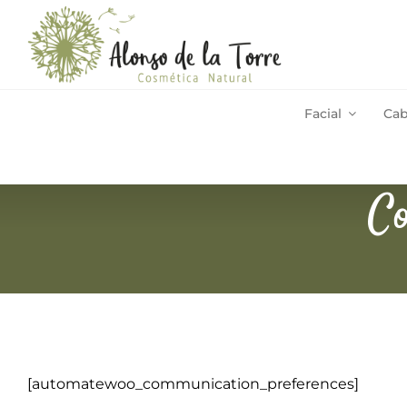
Saltar
al
contenido
Facial
Cab
Gastos de envío Península
4,75€
Co
[automatewoo_communication_preferences]