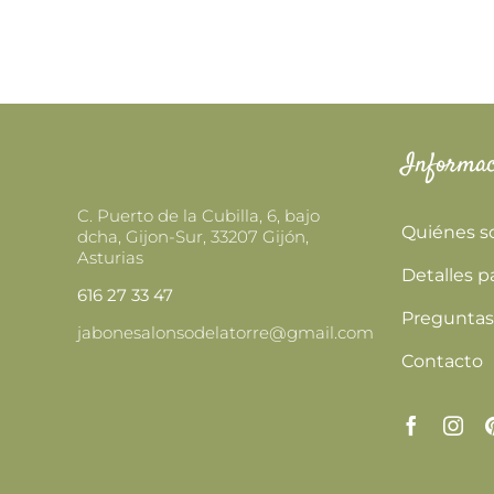
Informac
C. Puerto de la Cubilla, 6, bajo
Quiénes 
dcha, Gijon-Sur, 33207 Gijón,
Asturias
Detalles p
616 27 33 47
Preguntas
jabonesalonsodelatorre@gmail.com
Contacto