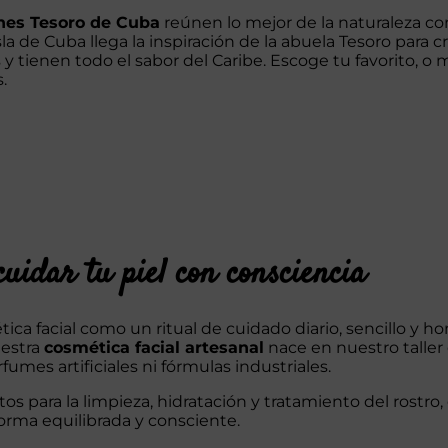
precios:
nes Tesoro de Cuba
reúnen lo mejor de la naturaleza co
desde
sla de Cuba llega la inspiración de la abuela Tesoro para 
8,50 €
 y tienen todo el sabor del Caribe. Escoge tu favorito, o me
hasta
.
15,00 €
uidar tu piel con consciencia
ca facial como un ritual de cuidado diario, sencillo y h
uestra
cosmética facial artesanal
nace en nuestro taller 
rfumes artificiales ni fórmulas industriales.
 para la limpieza, hidratación y tratamiento del rostro,
forma equilibrada y consciente.