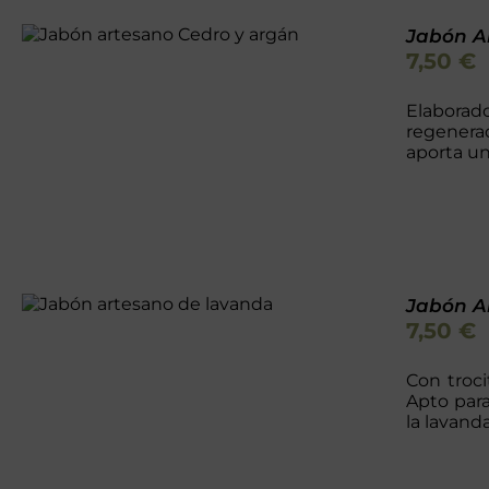
Valorado
Jabón Ar
AÑADIR AL CARRITO
/
con
5.00
de 5
7,50
€
DETALLES
Elaborado
regenerad
aporta un
Valorado
Jabón A
AÑADIR AL CARRITO
/
con
5.00
de 5
7,50
€
DETALLES
Con troci
Apto para
la lavanda