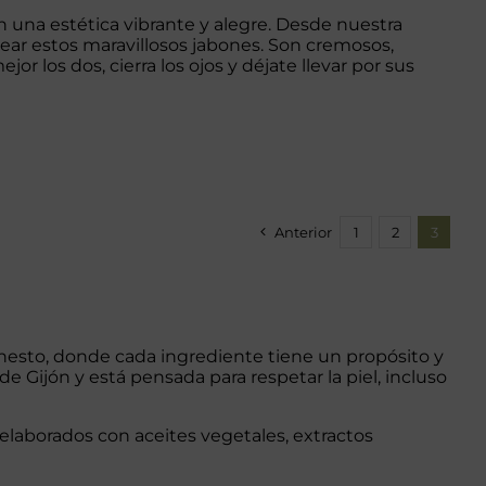
n una estética vibrante y alegre. Desde nuestra
crear estos maravillosos jabones. Son cremosos,
jor los dos, cierra los ojos y déjate llevar por sus
Anterior
1
2
3
onesto, donde cada ingrediente tiene un propósito y
de Gijón y está pensada para respetar la piel, incluso
 elaborados con aceites vegetales, extractos