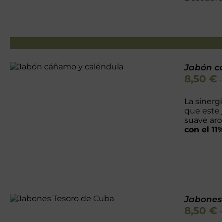
Jabón c
Valorado
DETALLES
8,50
€
con
5.00
de 5
La sinerg
que este 
suave ar
con el 1
Valorado
SELECCIONAR
Jabones
con
5.00
de 5
ESTE
OPCIONES
/
8,50
€
PRODUCTO
DETALLES