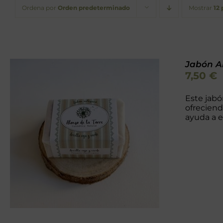
Ordena por
Orden predeterminado
Mostrar
12
Jabón Ar
7,50
€
Este jabó
ofreciend
ayuda a e
Valorado
AÑADIR AL CARRITO
/
con
5.00
de 5
DETALLES