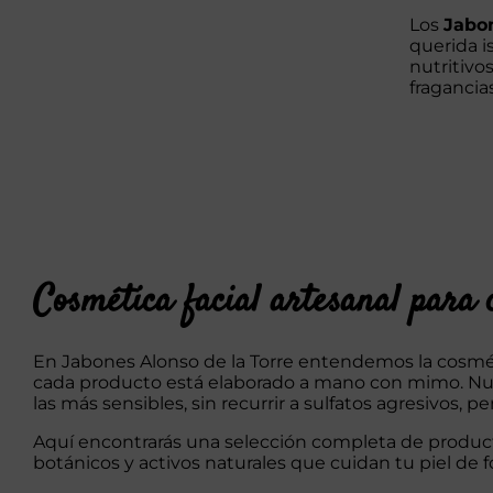
TIENE
MÚLTIPLES
Los
Jabo
VARIANTES.
querida i
LAS
nutritivos
OPCIONES
fragancias
SE
PUEDEN
ELEGIR
EN
LA
PÁGINA
DE
PRODUCTO
Cosmética facial artesanal para c
En Jabones Alonso de la Torre entendemos la cosméti
cada producto está elaborado a mano con mimo. N
las más sensibles, sin recurrir a sulfatos agresivos, pe
Aquí encontrarás una selección completa de productos
botánicos y activos naturales que cuidan tu piel de 