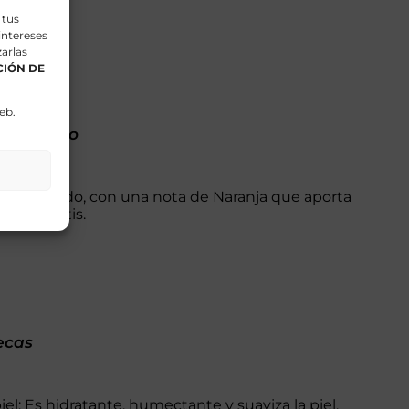
 tus
intereses
arlas
IÓN DE
eb.
roma Cacao
y sofisticado, con una nota de Naranja que aporta
nea el cutis.
ecas
el: Es hidratante, humectante y suaviza la piel.