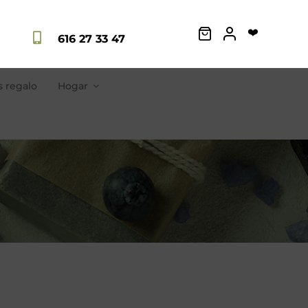
❤️
616 27 33 47
 regalo
Hogar
Jabones Artesanos
para toda la familia