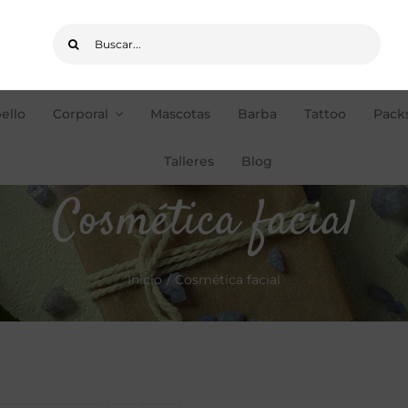
Buscar:
ello
Corporal
Mascotas
Barba
Tattoo
Packs
pedidos de +35€
ENVÍOS GRATIS
Talleres
Blog
Cosmética facial
Inicio
Cosmética facial