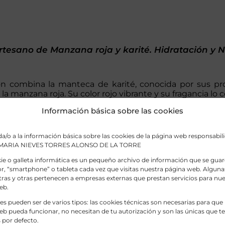
tesano de Manzana roja y karité. Hidratación y N
ón combina la manteca de karité, conocida por sus pro
la manzana roja. Su color rojo vibrante y su fragancia lo c
Información básica sobre las cookies
a/o a la información básica sobre las cookies de la página web responsabili
: MARIA NIEVES TORRES ALONSO DE LA TORRE
e o galleta informática es un pequeño archivo de información que se guar
, “smartphone” o tableta cada vez que visitas nuestra página web. Alguna
tesano de romero y limón. Frescura y Limpieza P
ras y otras pertenecen a empresas externas que prestan servicios para nue
eb.
es pueden ser de varios tipos: las cookies técnicas son necesarias para que
n ofrece una limpieza profunda, ideal para pieles grasa
b pueda funcionar, no necesitan de tu autorización y son las únicas que 
ente, mientras que el limón aporta propiedades antibacte
 por defecto.