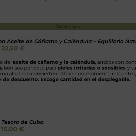
Out of stock
on Aceite de Cáñamo y Caléndula – Equilibrio Nat
Rango
22,50
€
-
de
precios:
ia del
aceite de cáñamo y la caléndula
, ambos con con
desde
jabón sea perfecto para
pieles irritadas o sensibles
y t
8,50 €
oma afrutado convierten el baño un momento relajante 
hasta
1% de descuento. Escoge cantidad en el desplegable.
22,50 €
 Tesoro de Cuba
Rango
15,00
€
-
de