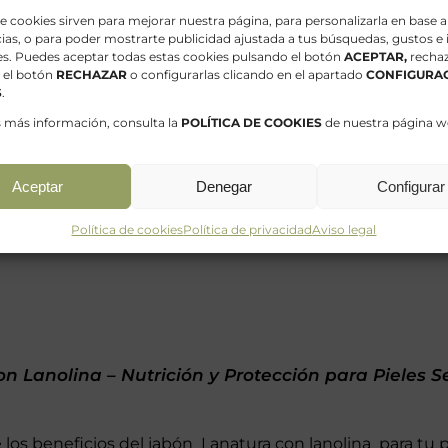
de cookies sirven para mejorar nuestra página, para personalizarla en base a
ias, o para poder mostrarte publicidad ajustada a tus búsquedas, gustos e 
es. Puedes aceptar todas estas cookies pulsando el botón
ACEPTAR,
rechaz
 el botón
RECHAZAR
o configurarlas clicando en el apartado
CONFIGURAC
S
.
s más información, consulta la
POLÍTICA DE COOKIES
de nuestra página w
 de Chocolate – Jabón Gourmet y Sensorial con A
Aceptar
Denegar
Configurar
, naranja y canela ¡Una locura de jabón! Un jabón dulce 
Política de cookies
Política de privacidad
Aviso legal
Cacao que exfolia y mima tu piel y Canela que tonifica y sa
n Lanolina – Nutrición y Protección para Pieles S
los beneficios del jabón Lanatura con lanolina para tu pi