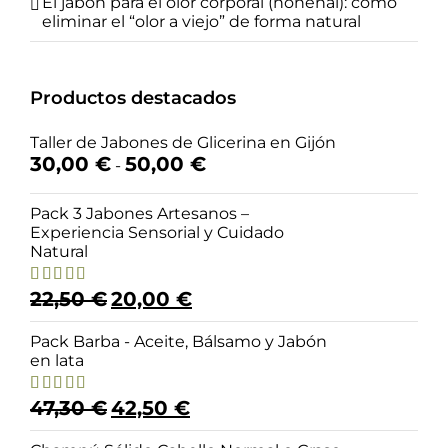
El jabón para el olor corporal (nonenal): cómo
eliminar el “olor a viejo” de forma natural
Productos destacados
Taller de Jabones de Glicerina en Gijón
Rango
30,00
€
50,00
€
-
de
precios:
Pack 3 Jabones Artesanos –
desde
Experiencia Sensorial y Cuidado
30,00 €
Natural
hasta
50,00 €
El
El
22,50
€
20,00
€
Valorado
con
4.98
de
precio
precio
5
original
actual
Pack Barba - Aceite, Bálsamo y Jabón
era:
es:
en lata
22,50 €.
20,00 €.
El
El
47,30
€
42,50
€
Valorado
con
5.00
de
precio
precio
5
original
actual