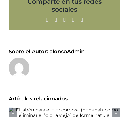
Comparte en tus redes
sociales
Facebook
X
LinkedIn
WhatsApp
Correo
electrónico
Sobre el Autor:
alonsoAdmin
Artículos relacionados
El jabón para el olor corporal
(nonenal): cómo eliminar el
“olor a viejo” de forma
natural