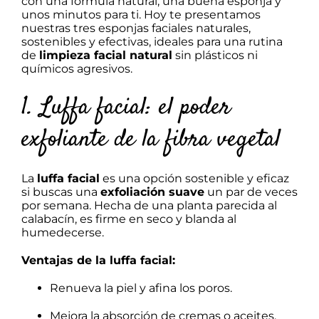
con una fórmula natural, una buena esponja y
unos minutos para ti. Hoy te presentamos
nuestras
tres esponjas faciales naturales
,
sostenibles y efectivas, ideales para una rutina
de
limpieza facial natural
sin plásticos ni
químicos agresivos.
1. Luffa facial: el poder
exfoliante de la fibra vegetal
La
luffa facial
es una opción sostenible y eficaz
si buscas una
exfoliación suave
un par de veces
por semana. Hecha de una planta parecida al
calabacín, es firme en seco y blanda al
humedecerse.
Ventajas de la luffa facial:
Renueva la piel y afina los poros.
Mejora la absorción de cremas o aceites.