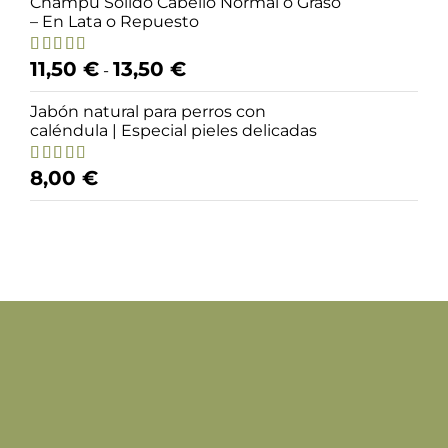
Champú Sólido Cabello Normal o Graso
era:
es:
– En Lata o Repuesto
47,30 €.
42,50 €.
Rango
11,50
€
13,50
€
Valorado
-
con
4.95
de
de
5
precios:
Jabón natural para perros con
desde
caléndula | Especial pieles delicadas
11,50 €
hasta
8,00
€
Valorado
13,50 €
con
4.79
de
5