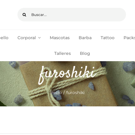
Buscar:
ello
Corporal
Mascotas
Barba
Tattoo
Packs
pedidos de +35€
ENVÍOS GRATIS
Talleres
Blog
furoshiki
Inicio
furoshiki