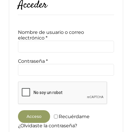
Acceder
Packs regalo
Nombre de usuario o correo
Hogar
Obligatorio
electrónico
*
Talleres
Obligatorio
Contraseña
*
Blog
Acceso
Recuérdame
¿Olvidaste la contraseña?