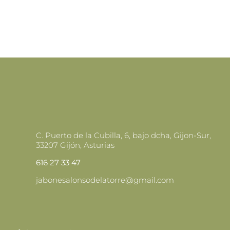
C. Puerto de la Cubilla, 6, bajo dcha, Gijon-Sur,
33207 Gijón, Asturias
616 27 33 47
jabonesalonsodelatorre@gmail.com