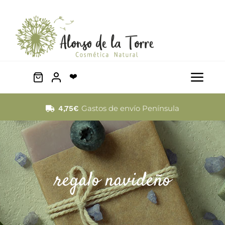
Saltar
al
contenido
❤️
Togg
Navi
Facial
Gastos de envío Península
4,75€
Cabello
Corporal
regalo navideño
Mascotas