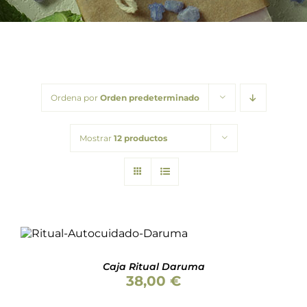
Barba
Tattoo
Packs regalo
Ordena por
Orden predeterminado
Hogar
Mostrar
12 productos
Talleres
Blog
Valorado
AÑADIR AL CARRITO
/
con
5.00
de 5
DETALLES
Caja Ritual Daruma
38,00
€