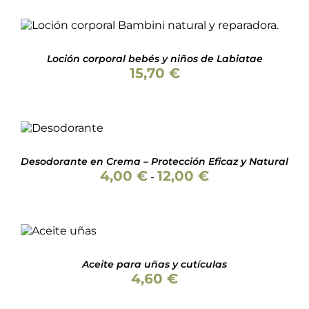
AÑADIR AL CARRITO
/
DETALLES
Loción corporal bebés y niños de Labiatae
15,70
€
Valorado
SELECCIONAR
con
4.43
de
OPCIONES
5
ESTE
/
PRODUCTO
DETALLES
Desodorante en Crema – Protección Eficaz y Natural
TIENE
Rango
4,00
€
12,00
€
-
MÚLTIPLES
de
VARIANTES.
precios:
LAS
desde
AÑADIR AL
OPCIONES
4,00 €
CARRITO
SE
hasta
/
PUEDEN
12,00 €
DETALLES
ELEGIR
Aceite para uñas y cutículas
EN
4,60
€
LA
PÁGINA