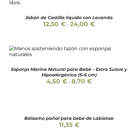
ESTE
SELECCIONAR OPCIONES
/
DETALLES
PRODUCTO
TIENE
Jabón de Castilla líquido con Lavanda
MÚLTIPLES
Rango
12,50
€
24,00
€
VARIANTES.
-
de
LAS
precios:
OPCIONES
desde
SE
12,50 €
PUEDEN
ESTE
hasta
ELEGIR
SELECCIONAR OPCIONES
/
DETALLES
PRODUCTO
24,00 €
EN
TIENE
LA
Esponja Marina Natural para Bebé – Extra Suave y
MÚLTIPLES
PÁGINA
Hipoalergénica (5–6 cm)
VARIANTES.
DE
Rango
4,50
€
8,70
€
LAS
-
PRODUCTO
de
OPCIONES
precios:
AÑADIR
SE
desde
PUEDEN
AL
4,50 €
ELEGIR
CARRITO
hasta
EN
/
8,70 €
LA
DETALLES
Bálsamo pañal para bebé de Labiatae
PÁGINA
11,35
€
DE
PRODUCTO