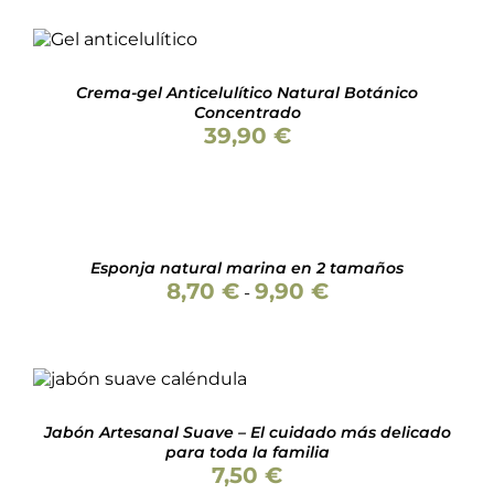
DE
AÑADIR AL
PRODUCTO
CARRITO
/
DETALLES
Crema-gel Anticelulítico Natural Botánico
Concentrado
39,90
€
SELECCIONAR
OPCIONES
ESTE
/
PRODUCTO
DETALLES
Esponja natural marina en 2 tamaños
TIENE
Rango
8,70
€
9,90
€
MÚLTIPLES
-
de
VARIANTES.
precios:
LAS
desde
OPCIONES
8,70 €
SE
Valorado
AÑADIR AL CARRITO
hasta
PUEDEN
con
5.00
de 5
/
DETALLES
9,90 €
ELEGIR
Jabón Artesanal Suave – El cuidado más delicado
EN
para toda la familia
LA
7,50
€
PÁGINA