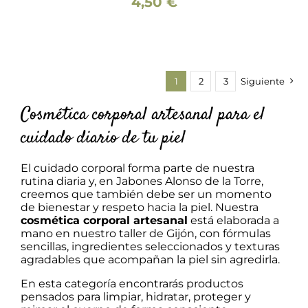
4,50
€
MÚLTIPLES
VARIANTES.
LAS
OPCIONES
SE
PUEDEN
ELEGIR
1
2
3
Siguiente
EN
LA
Cosmética corporal artesanal para el
PÁGINA
DE
cuidado diario de tu piel
PRODUCTO
El cuidado corporal forma parte de nuestra
rutina diaria y, en Jabones Alonso de la Torre,
creemos que también debe ser un momento
de bienestar y respeto hacia la piel. Nuestra
cosmética corporal artesanal
está elaborada a
mano en nuestro taller de Gijón, con fórmulas
sencillas, ingredientes seleccionados y texturas
agradables que acompañan la piel sin agredirla.
En esta categoría encontrarás productos
pensados para limpiar, hidratar, proteger y