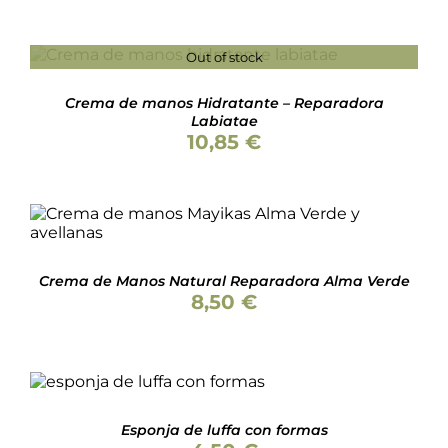
DE
PRODUCTO
Out of stock
DETALLES
Crema de manos Hidratante – Reparadora
Labiatae
10,85
€
Valorado
AÑADIR AL CARRITO
/
DETALLES
con
5.00
de 5
Crema de Manos Natural Reparadora Alma Verde
8,50
€
SELECCIONAR OPCIONES
ESTE
/
DETALLES
PRODUCTO
Esponja de luffa con formas
TIENE