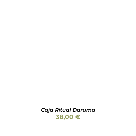
Valorado
AÑADIR AL CARRITO
/
DETALLES
con
5.00
de 5
Caja Ritual Daruma
38,00
€