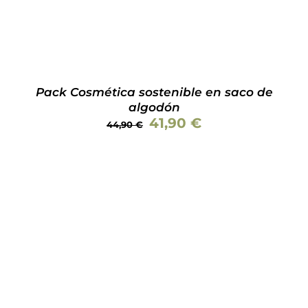
Pack Cosmética sostenible en saco de
algodón
El
El
41,90
€
44,90
€
precio
precio
original
actual
era:
es:
44,90 €.
41,90 €.
AÑADIR AL CARRITO
/
DETALLES