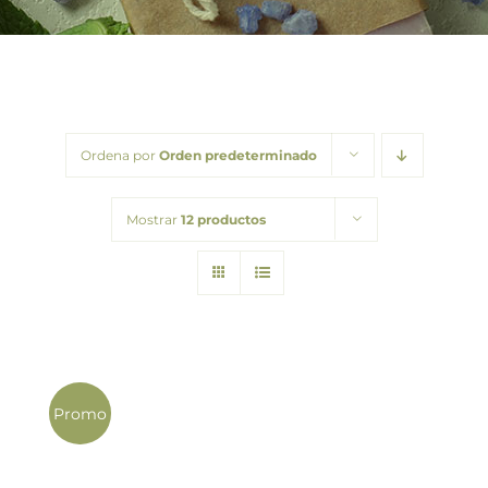
Barba
Tattoo
Packs regalo
Ordena por
Orden predeterminado
Hogar
Mostrar
12 productos
Talleres
Blog
Promo