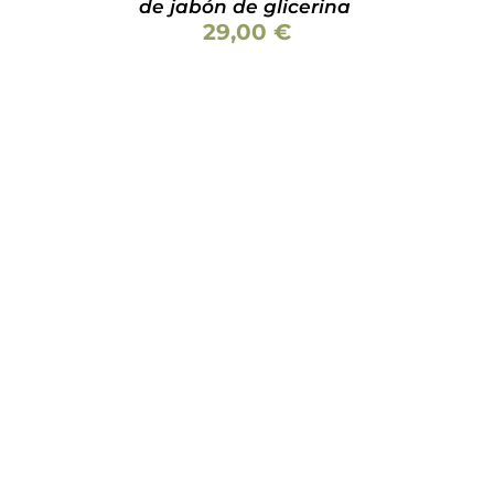
de jabón de glicerina
PRODUCTO
29,00
€
AÑADIR AL CARRITO
/
DETALLES