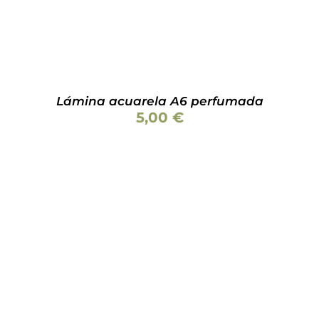
Lámina acuarela A6 perfumada
5,00
€
AÑADIR AL CARRITO
/
DETALLES