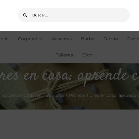
Buscar:
ello
Corporal
Mascotas
Barba
Tattoo
Packs
pedidos de +35€
ENVÍOS GRATIS
Talleres
Blog
res en casa: aprende 
rmación
Productos
Tutoriales
Prensar flores en casa: aprende 