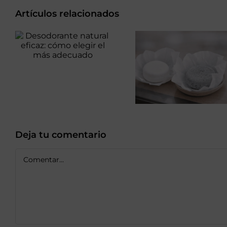
Artículos relacionados
Desodorante
natural
Champú
eficaz: cómo
sólido:
elegir el más
impacto real
adecuado
en planeta y
cabello
Deja tu comentario
Comentar