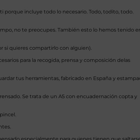
ti porque incluye todo lo necesario. Todo, todito, todo.
 campo, no te preocupes. También esto lo hemos tenido e
r si quieres compartirlo con alguien).
cesarios para la recogida, prensa y composición delas
ardar tus herramientas, fabricado en España y estampa
 prensado. Se trata de un A5 con encuadernación copta y
pincel.
ntes.
pensado especialmente para quienes tienen que saltarse