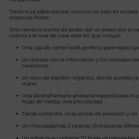
Tanto si ya sabes pensar, como si no,
este kit
es para 
¡Hasta las flores!
Sino tienes la suerte de poder dar un paseo por el
cuenta a la hora de crear
este kit
que incluye:
Una caja de cartón kraft perfecta para regalo (po
Un dossier con la información y los consejos ne
creaciones.
Un saco de algodón orgánico, donde puedes gu
mano.
Una libreta/herbario artesanal especial para el
hojas de hierba. Una preciosidad.
Tijeras cortahilos, unas pinzas de precisión y un 
Un marcapáginas, 2 tarjetas y5 etiquetas difere
Un sobre que contiene 20 hojas ya prensadas, 