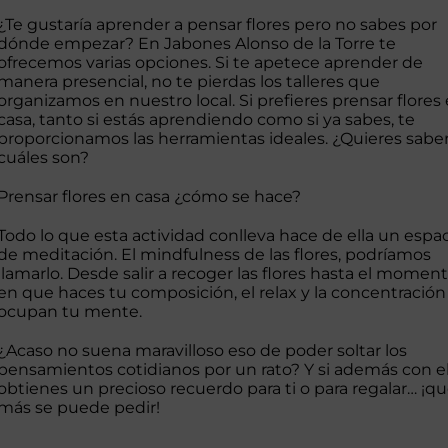
¿Te gustaría aprender a pensar flores pero no sabes por
dónde empezar? En
Jabones Alonso de la Torre
te
ofrecemos varias opciones. Si te apetece aprender de
manera presencial, no te pierdas los
talleres
que
organizamos en nuestro local. Si prefieres prensar flores
casa, tanto si estás aprendiendo como si ya sabes, te
proporcionamos las herramientas ideales. ¿Quieres sabe
cuáles son?
Prensar flores en casa ¿cómo se hace?
Todo lo que esta actividad conlleva hace de ella un espa
de meditación. El mindfulness de las flores, podríamos
llamarlo. Desde salir a recoger las flores hasta el momen
en que haces tu composición, el relax y la concentración
ocupan tu mente.
¿Acaso no suena maravilloso eso de poder soltar los
pensamientos cotidianos por un rato? Y si además con el
obtienes un precioso recuerdo para ti o para regalar… ¡q
más se puede pedir!