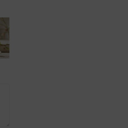
Desodorante
Champ
natural
sólido:
eficaz: cómo
impacto r
elegir el más
en planet
y
adecuado
cabell