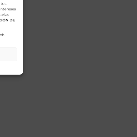
 tus
intereses
arlas
IÓN DE
ras
eb.
atsApp
Correo
electrónico