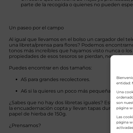
parte de la recogida o quienes no pueden espe
Un paseo por el campo
Al igual que llevamos en el bolso un cargador del te
una
libreta/prensa para flores
? Podemos encontrarnos c
tonos más increíbles que hayamos visto nunca o los 
propiedades de esos tesoros se pierdan, necesitas nu
Puedes encontrar en dos tamaños:
Bienvenid
A5 para grandes recolectores.
entidad
A6 si la quieres un poco más pequeña.
Una cooki
ordenador
¿Sabes que no hay dos libretas iguales? Están elabo
son nuest
la encuadernación copta y llevan tapas duras forradas
página w
papel de hierba de 150g.
Las cooki
página we
¿Prensamos?
activadas