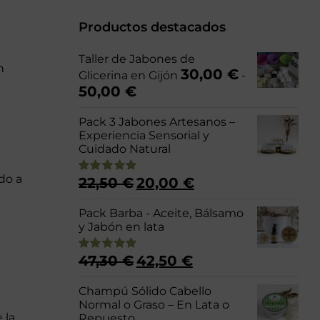
Productos destacados
Taller de Jabones de
n
30,00
€
Glicerina en Gijón
-
Rango
50,00
€
de
precios:
Pack 3 Jabones Artesanos –
desde
Experiencia Sensorial y
30,00 €
Cuidado Natural
hasta
50,00 €
do a
El
El
22,50
€
20,00
€
Valorado
precio
precio
con
4.98
de 5
original
actual
Pack Barba - Aceite, Bálsamo
era:
es:
y Jabón en lata
22,50 €.
20,00 €.
El
El
47,30
€
42,50
€
Valorado
precio
precio
con
5.00
de 5
original
actual
Champú Sólido Cabello
era:
es:
Normal o Graso – En Lata o
47,30 €.
42,50 €.
 la
Repuesto