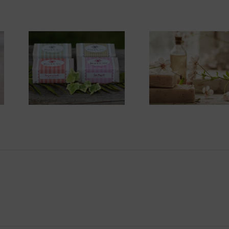
Jabón
Cómo elegir
natural vs
un jabón
jabón
artesanal
industrial:
según tu
diferencias 
tipo de piel
ventajas