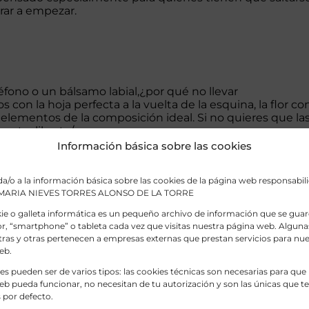
rar a empezar.
léfono o un
bálsamo labial
,¿por qué no llevar
on la hoja perfecta a la vuelta de la esquina, la flor con
elementos de la composición ideal. Si no quieres que la
estra libreta/prensa.
Información básica sobre las cookies
a/o a la información básica sobre las cookies de la página web responsabili
: MARIA NIEVES TORRES ALONSO DE LA TORRE
e o galleta informática es un pequeño archivo de información que se guar
, “smartphone” o tableta cada vez que visitas nuestra página web. Alguna
radas artesanalmente en Asturias, con la delicada técnic
ras y otras pertenecen a empresas externas que prestan servicios para nue
 de maravillosos papeles florales. En su interior encontr
eb.
es pueden ser de varios tipos: las cookies técnicas son necesarias para que
b pueda funcionar, no necesitan de tu autorización y son las únicas que 
 por defecto.