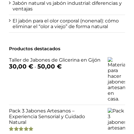
Jabón natural vs jabón industrial: diferencias y
ventajas
El jabón para el olor corporal (nonenal): cómo
eliminar el “olor a viejo” de forma natural
Productos destacados
Taller de Jabones de Glicerina en Gijón
Rango
30,00
€
50,00
€
-
de
precios:
desde
30,00 €
hasta
50,00 €
Pack 3 Jabones Artesanos –
Experiencia Sensorial y Cuidado
Natural