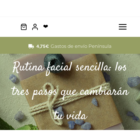
Saltar
al
contenido
❤️
Togg
Navi
Facial
Gastos de envío Península
4,75€
Rutina facial sencilla: los
Cabello
Corporal
tres pasos que cambiarán
Mascotas
tu vida
Barba
Tattoo