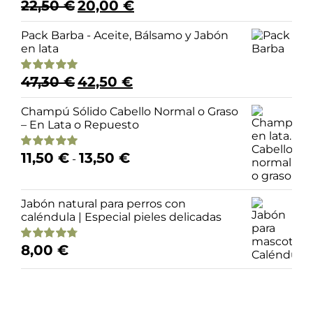
El
El
22,50
€
20,00
€
Valorado
precio
precio
con
4.98
de 5
original
actual
Pack Barba - Aceite, Bálsamo y Jabón
era:
es:
en lata
22,50 €.
20,00 €.
El
El
47,30
€
42,50
€
Valorado
precio
precio
con
5.00
de 5
original
actual
Champú Sólido Cabello Normal o Graso
era:
es:
– En Lata o Repuesto
47,30 €.
42,50 €.
Rango
11,50
€
13,50
€
Valorado
-
de
con
4.95
de 5
precios:
desde
Jabón natural para perros con
11,50 €
caléndula | Especial pieles delicadas
hasta
13,50 €
8,00
€
Valorado
con
4.79
de 5