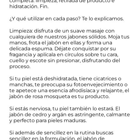
completa: limpieza, retirada de producto e
hidratación. Fin.
¿Y qué utilizar en cada paso? Te lo explicamos.
Limpieza: disfruta de un suave masaje con
cualquiera de
nuestros jabones sólidos
. Moja tus
manos, frota el jabón en ellas y forma una
delicada espuma. Déjate conquistar por su
fragancia y aplícala en círculos sobre tu cara,
cuello y escote sin presionar, disfrutando del
proceso.
Si tu piel está deshidratada, tiene cicatrices o
manchas, te preocupa su fotoenvejecimiento o
te apetece una esencia afrodisíaca y relajante,
el
jabón de rosa mosqueta
es tu producto.
Si estás nerviosa, tu piel también lo estará.
El
jabón de cedro y argán
es astringente, calmante
y perfecto para pieles maduras.
Si además de sencillez en la rutina buscas
sencillez en la formulación,
el jabón de