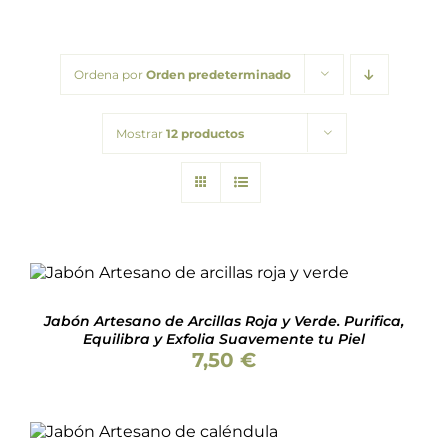
Packs regalo
Ordena por
Orden predeterminado
Hogar
Mostrar
12 productos
Talleres
Blog
Valorado
AÑADIR AL CARRITO
/
DETALLES
con
5.00
de 5
Jabón Artesano de Arcillas Roja y Verde. Purifica,
Equilibra y Exfolia Suavemente tu Piel
7,50
€
Valorado
AÑADIR AL CARRITO
/
con
5.00
de 5