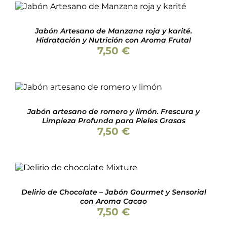
Valorado
AÑADIR AL CARRITO
/
DETALLES
con
5.00
de 5
Jabón Artesano de Manzana roja y karité.
Hidratación y Nutrición con Aroma Frutal
7,50
€
Valorado
AÑADIR AL CARRITO
/
con
5.00
de 5
DETALLES
Jabón artesano de romero y limón. Frescura y
Limpieza Profunda para Pieles Grasas
7,50
€
Valorado
AÑADIR AL CARRITO
/
con
5.00
de 5
DETALLES
Delirio de Chocolate – Jabón Gourmet y Sensorial
con Aroma Cacao
7,50
€