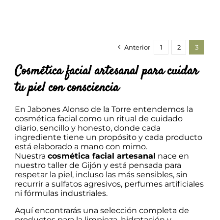
precios:
LAS
desde
OPCIONES
8,50 €
SE
hasta
PUEDEN
15,00 €
ELEGIR
Anterior
1
2
3
EN
LA
Cosmética facial artesanal para cuidar
PÁGINA
DE
tu piel con consciencia
PRODUCTO
En Jabones Alonso de la Torre entendemos la
cosmética facial como un ritual de cuidado
diario, sencillo y honesto, donde cada
ingrediente tiene un propósito y cada producto
está elaborado a mano con mimo.
Nuestra
cosmética facial artesanal
nace en
nuestro taller de Gijón y está pensada para
respetar la piel, incluso las más sensibles, sin
recurrir a sulfatos agresivos, perfumes artificiales
ni fórmulas industriales.
Aquí encontrarás una selección completa de
productos para la limpieza, hidratación y