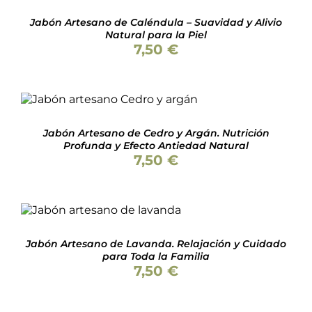
DETALLES
Jabón Artesano de Caléndula – Suavidad y Alivio
Natural para la Piel
7,50
€
Valorado
AÑADIR AL CARRITO
/
con
5.00
de 5
DETALLES
Jabón Artesano de Cedro y Argán. Nutrición
Profunda y Efecto Antiedad Natural
7,50
€
Valorado
AÑADIR AL CARRITO
/
con
5.00
de 5
DETALLES
Jabón Artesano de Lavanda. Relajación y Cuidado
para Toda la Familia
7,50
€