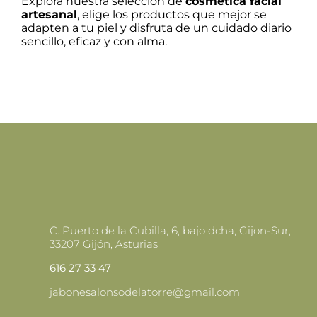
Explora nuestra selección de
cosmética facial
artesanal
, elige los productos que mejor se
adapten a tu piel y disfruta de un cuidado diario
sencillo, eficaz y con alma.
C. Puerto de la Cubilla, 6, bajo dcha, Gijon-Sur,
33207 Gijón, Asturias
616 27 33 47
jabonesalonsodelatorre@gmail.com