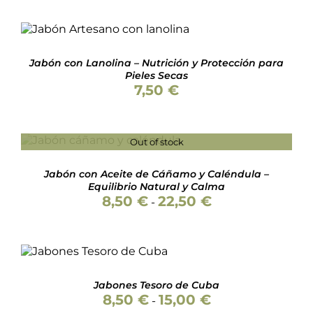
Valorado
AÑADIR AL CARRITO
/
con
5.00
de 5
DETALLES
Jabón con Lanolina – Nutrición y Protección para
Pieles Secas
7,50
€
Out of stock
Valorado
DETALLES
con
5.00
de 5
Jabón con Aceite de Cáñamo y Caléndula –
Equilibrio Natural y Calma
Rango
8,50
€
22,50
€
-
de
precios:
desde
Valorado
SELECCIONAR
8,50 €
con
5.00
de 5
ESTE
OPCIONES
/
hasta
PRODUCTO
DETALLES
22,50 €
Jabones Tesoro de Cuba
TIENE
Rango
8,50
€
15,00
€
MÚLTIPLES
-
de
VARIANTES.