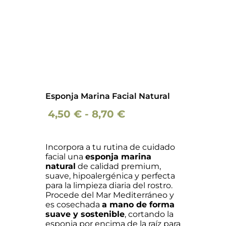
Esponja Marina Facial Natural
Rango
4,50
€
-
8,70
€
de
precios:
Incorpora a tu rutina de cuidado
facial una
esponja marina
desde
natural
de calidad premium,
4,50 €
suave, hipoalergénica y perfecta
para la limpieza diaria del rostro.
hasta
Procede del Mar Mediterráneo y
8,70 €
es cosechada
a mano de forma
suave y sostenible
, cortando la
esponja por encima de la raíz para