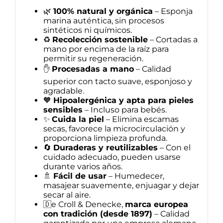
🌿
100% natural y orgánica
– Esponja
marina auténtica, sin procesos
sintéticos ni químicos.
♻️
Recolección sostenible
– Cortadas a
mano por encima de la raíz para
permitir su regeneración.
✋
Procesadas a mano
– Calidad
superior con tacto suave, esponjoso y
agradable.
🧡
Hipoalergénica y apta para pieles
sensibles
– Incluso para bebés.
✨
Cuida la piel
– Elimina escamas
secas, favorece la microcirculación y
proporciona limpieza profunda.
🔄
Duraderas y reutilizables
– Con el
cuidado adecuado, pueden usarse
durante varios años.
🚿
Fácil de usar
– Humedecer,
masajear suavemente, enjuagar y dejar
secar al aire.
🇩e Croll & Denecke,
m
arca
europea
con tradición (desde 1897)
– Calidad