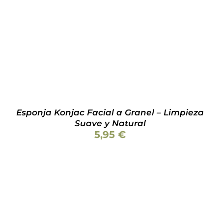
PRODUCTO
TIENE
MÚLTIPLES
VARIANTES.
LAS
OPCIONES
SE
PUEDEN
ELEGIR
EN
LA
PÁGINA
Esponja Konjac Facial a Granel – Limpieza
DE
Suave y Natural
PRODUCTO
5,95
€