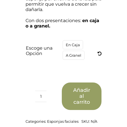
permitir que vuelva a crecer sin
dañarla.
Con dos presentaciones:
en caja
o a granel.
En Caja
Escoge una
Opción
A Granel
Añadir
al
Esponja
carrito
Marina
Facial
Natural
cantidad
Categories:
Esponjas faciales
SKU:
N/A