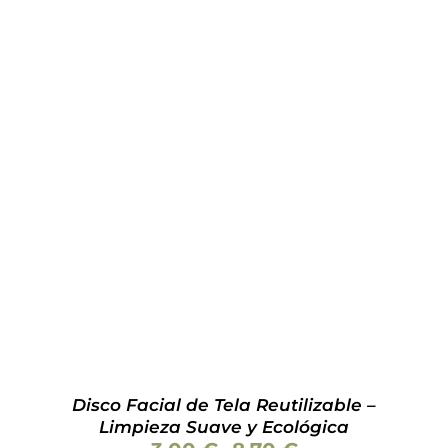
ESTE
SELECCIONAR OPCIONES
/
DETALLES
PRODUCTO
TIENE
MÚLTIPLES
VARIANTES.
LAS
OPCIONES
SE
PUEDEN
ELEGIR
EN
LA
PÁGINA
Disco Facial de Tela Reutilizable –
DE
Limpieza Suave y Ecológica
PRODUCTO
Rango