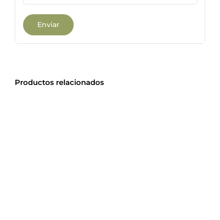
Productos relacionados
ESTE
SELECCIONAR OPCIONES
/
DETALLES