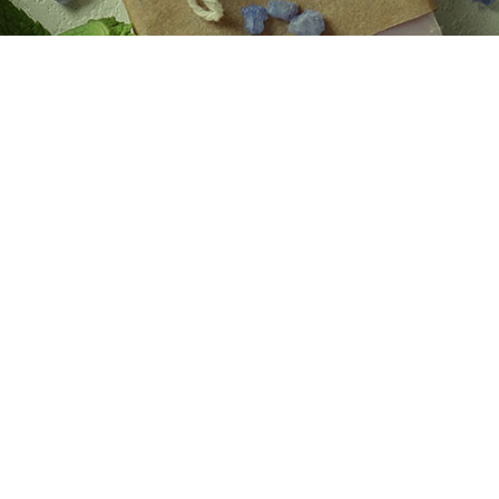
Barba
Tattoo
Packs regalo
Hogar
Talleres
Blog