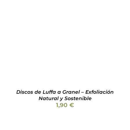
Valorado
AÑADIR AL CARRITO
/
DETALLES
con
4.08
de
5
Discos de Luffa a Granel – Exfoliación
Natural y Sostenible
1,90
€