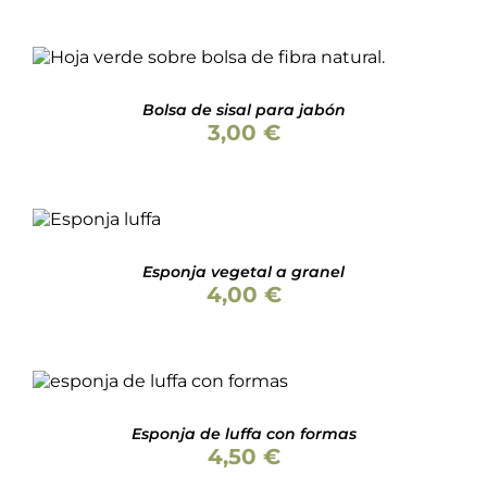
precios:
LAS
desde
OPCIONES
8,70 €
SE
Valorado
hasta
PUEDEN
AÑADIR AL CARRITO
/
DETALLES
con
5.00
de 5
9,90 €
ELEGIR
Bolsa de sisal para jabón
EN
3,00
€
LA
PÁGINA
DE
PRODUCTO
Valorado
AÑADIR AL
con
4.78
de 5
CARRITO
/
DETALLES
Esponja vegetal a granel
4,00
€
SELECCIONAR OPCIONES
ESTE
/
DETALLES
PRODUCTO
Esponja de luffa con formas
TIENE
4,50
€
MÚLTIPLES
VARIANTES.