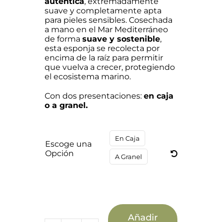
auténtica
, extremadamente
4,50 €
suave y completamente apta
para pieles sensibles. Cosechada
hasta
a mano en el Mar Mediterráneo
8,70 €
de forma
suave y sostenible
,
esta esponja se recolecta por
encima de la raíz para permitir
que vuelva a crecer, protegiendo
el ecosistema marino.
Con dos presentaciones:
en caja
o a granel.
En Caja

Escoge una
Opción
A Granel
Añadir