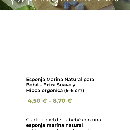
Barba
Tattoo
Packs regalo
Hogar
Talleres
Esponja Marina Natural para
Bebé – Extra Suave y
Hipoalergénica (5–6 cm)
Blog
Rango
4,50
€
-
8,70
€
de
precios:
Cuida la piel de tu bebé con una
esponja marina natural
desde