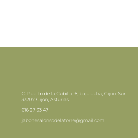
LAS
OPCIONES
SE
PUEDEN
ELEGIR
EN
LA
PÁGINA
DE
PRODUCTO
C. Puerto de la Cubilla, 6, bajo dcha, Gijon-Sur,
33207 Gijón, Asturias
616 27 33 47
jabonesalonsodelatorre@gmail.com