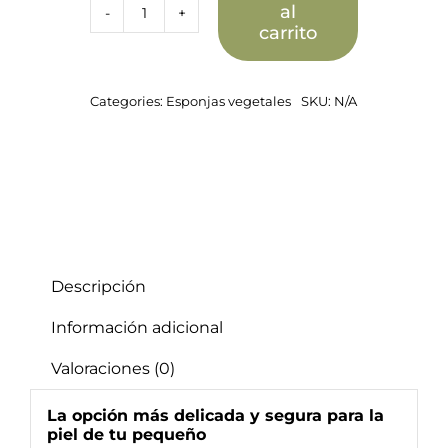
al
Esponja
carrito
Marina
Natural
para
Bebé
Categories:
Esponjas vegetales
SKU:
N/A
–
Extra
Suave
y
Hipoalergénica
(5–
6
cm)
cantidad
Descripción
Información adicional
Valoraciones (0)
La opción más delicada y segura para la
piel de tu pequeño