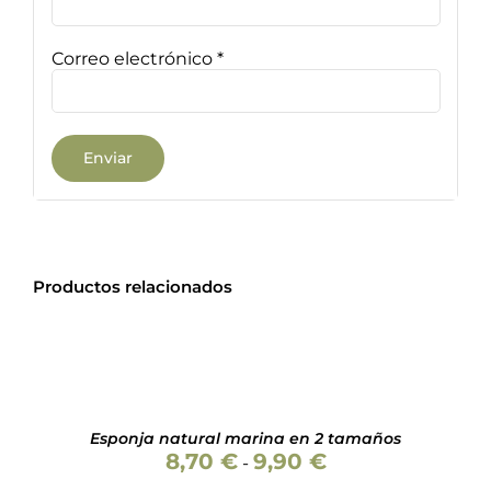
Correo electrónico
*
Productos relacionados
SELECCIONAR
OPCIONES
ESTE
/
PRODUCTO
DETALLES
Esponja natural marina en 2 tamaños
TIENE
Rango
8,70
€
9,90
€
MÚLTIPLES
-
de
VARIANTES.