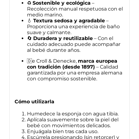
♻️
Sostenible y ecológica
–
Recolección manual respetuosa con el
medio marino.
💧
Textura sedosa y agradable
–
Proporciona una experiencia de baño
suave y calmante.
🔄
Duradera y reutilizable
– Con el
cuidado adecuado puede acompañar
al bebé durante años.
🇩e Croll & Denecke,
m
arca
europea
con tradición (desde 1897)
– Calidad
garantizada por una empresa alemana
con compromiso sostenible.
Cómo utilizarla
Humedece la esponja con agua tibia.
Aplícala suavemente sobre la piel del
bebé con movimientos delicados.
Enjuágala bien tras cada uso.
Escúrrela presionando (sin retorcer) y