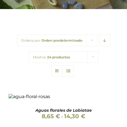
Barba
Tattoo
Packs regalo
Ordena por
Orden predeterminado
Hogar
Mostrar
24 productos
Talleres
Blog
SELECCIONAR
ESTE
OPCIONES
/
PRODUCTO
DETALLES
TIENE
Aguas florales de Labiatae
MÚLTIPLES
Rango
8,65
€
14,30
€
-
VARIANTES.
de
LAS
precios: