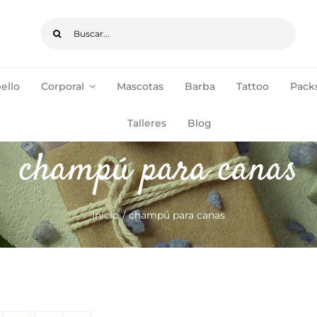
Buscar:
ello
Corporal
Mascotas
Barba
Tattoo
Packs
pedidos de +35€
ENVÍOS GRATIS
Talleres
Blog
champú para canas
Inicio
champú para canas