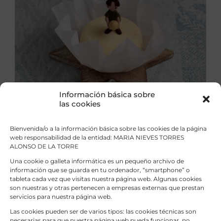
Valorado
ESTE
SELECCIONAR OPCIONES
/
DETALLES
con
5.00
de 5
PRODUCTO
TIENE
MÚLTIPLES
VARIANTES.
LAS
Información básica sobre
OPCIONES
las cookies
SE
PUEDEN
ELEGIR
Bienvenida/o a la información básica sobre las cookies de la página
EN
web responsabilidad de la entidad: MARIA NIEVES TORRES
LA
ALONSO DE LA TORRE
Champú sólido suave
PÁGINA
Rango
11,50
€
13,50
€
Una cookie o galleta informática es un pequeño archivo de
-
DE
de
información que se guarda en tu ordenador, “smartphone” o
PRODUCTO
tableta cada vez que visitas nuestra página web. Algunas cookies
precios:
son nuestras y otras pertenecen a empresas externas que prestan
desde
servicios para nuestra página web.
11,50 €
hasta
Las cookies pueden ser de varios tipos: las cookies técnicas son
13,50 €
necesarias para que nuestra página web pueda funcionar, no