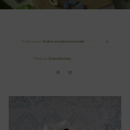
Barba
Tattoo
Packs regalo
Ordena por
Orden predeterminado
Hogar
Mostrar
12 productos
Talleres
Blog