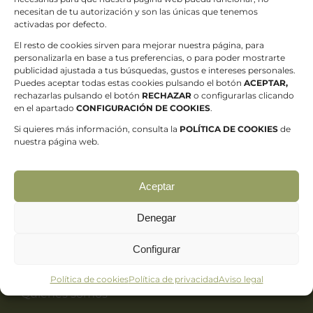
necesitan de tu autorización y son las únicas que tenemos
activadas por defecto.
El resto de cookies sirven para mejorar nuestra página, para
personalizarla en base a tus preferencias, o para poder mostrarte
publicidad ajustada a tus búsquedas, gustos e intereses personales.
Puedes aceptar todas estas cookies pulsando el botón
ACEPTAR,
rechazarlas pulsando el botón
RECHAZAR
o configurarlas clicando
en el apartado
CONFIGURACIÓN DE COOKIES
.
C. Puerto de la Cubilla, 6, bajo dcha, Gijon-Sur,
Si quieres más información, consulta la
POLÍTICA DE COOKIES
de
33207 Gijón, Asturias
nuestra página web.
616 27 33 47
Aceptar
jabonesalonsodelatorre@gmail.com
Denegar
Configurar
Información útil
Política de cookies
Política de privacidad
Aviso legal
Quiénes somos