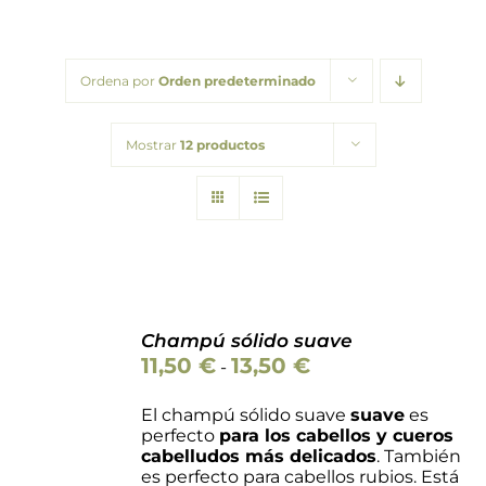
Packs regalo
Ordena por
Orden predeterminado
Hogar
Mostrar
12 productos
Talleres
Blog
Champú sólido suave
Valorado
Rango
11,50
€
13,50
€
SELECCIONAR
-
con
5.00
de 5
de
OPCIONES
ESTE
precios:
/
El champú sólido suave
suave
es
PRODUCTO
desde
DETALLES
perfecto
para l
os cabellos y cueros
TIENE
11,50 €
cabelludos
más delicad
o
s
. También
MÚLTIPLES
hasta
es perfecto para cabellos rubios. Está
VARIANTES.
13,50 €