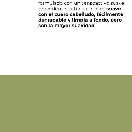
formulado con un tensoactivo suave
LAS
procedente del coco, que es
suave
OPCIONES
con el cuero cabelludo,
fácilmente
SE
degradable
y limpia a fondo, pero
PUEDEN
con la mayor suavidad
.
ELEGIR
EN
LA
PÁGINA
DE
PRODUCTO