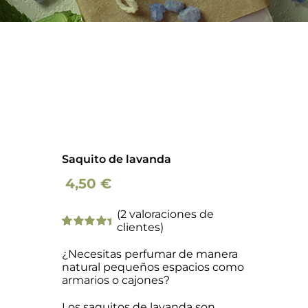
Barba
Tattoo
Packs regalo
Hogar
Saquito de lavanda
Talleres
4,50
€
(
2
valoraciones de
Blog
clientes)
Valorado
2
con
5.00
de
¿Necesitas perfumar de manera
5 en base a
natural pequeños espacios como
valoraciones
armarios o cajones?
de clientes
Los saquitos de lavanda son