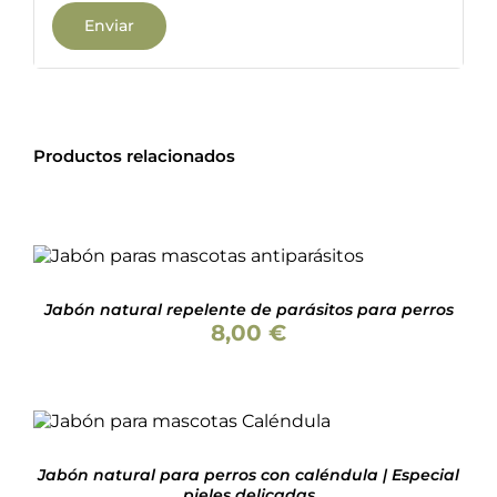
Productos relacionados
Valorado
AÑADIR AL CARRITO
/
con
4.86
de 5
DETALLES
Jabón natural repelente de parásitos para perros
8,00
€
Valorado
AÑADIR AL CARRITO
/
con
4.79
de 5
DETALLES
Jabón natural para perros con caléndula | Especial
pieles delicadas