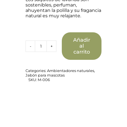
sostenibles, perfuman,
ahuyentan la polilla y su fragancia
natural es muy relajante.
Añadir
al
Saquito
carrito
de
lavanda
cantidad
Categories:
Ambientadores naturales
,
Jabón para mascotas
SKU:
M-006