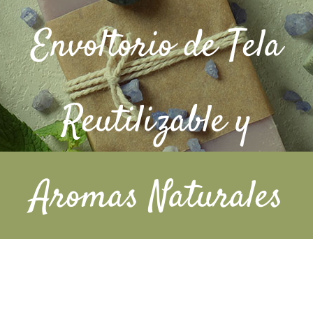
Barba
Envoltorio de Tela
Tattoo
Packs regalo
Reutilizable y
Hogar
Talleres
Aromas Naturales
Blog