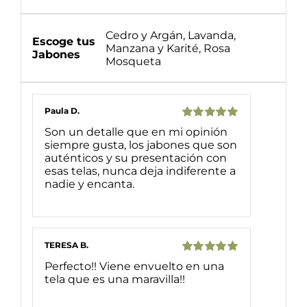
Cedro y Argán, Lavanda,
Escoge tus
Manzana y Karité, Rosa
Jabones
Mosqueta
Paula D.
Valorado
Son un detalle que en mi opinión
con
5
de 5
siempre gusta, los jabones que son
auténticos y su presentación con
esas telas, nunca deja indiferente a
nadie y encanta.
TERESA B.
Valorado
Perfecto!! Viene envuelto en una
con
5
de 5
tela que es una maravilla!!