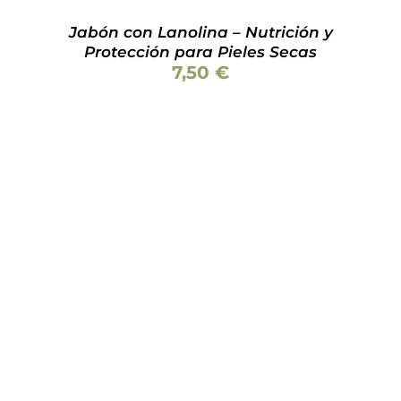
Jabón con Lanolina – Nutrición y
Protección para Pieles Secas
7,50
€
Valorado
AÑADIR AL CARRITO
/
DETALLES
con
5.00
de 5