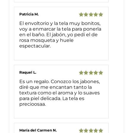
Patricia M.
Valorado
El envoltorio y la tela muy bonitos,
con
5
de 5
voy a enmarcar la tela para ponerla
en el baño. El jabón, yo pedí el de
rosa mosqueta y huele
espectacular.
Raquel L.
Valorado
Es un regalo. Conozco los jabones,
con
5
de 5
diré que me encantan tanto la
textura como el aroma y lo suaves
para piel delicada. La tela es
precioosaa.
María del Carmen N.