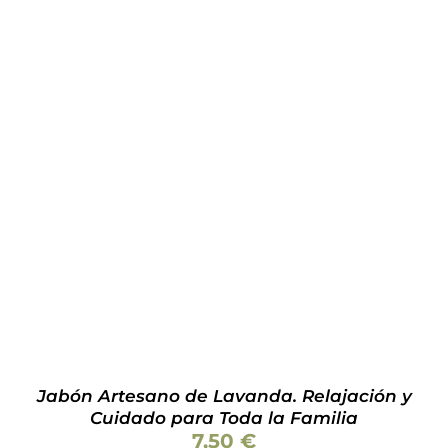
Valorado
AÑADIR AL CARRITO
/
DETALLES
con
5.00
de 5
Jabón Artesano de Lavanda. Relajación y
Cuidado para Toda la Familia
7,50
€