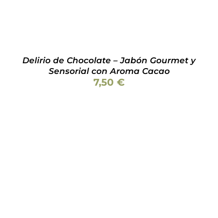
Delirio de Chocolate – Jabón Gourmet y
Sensorial con Aroma Cacao
7,50
€
Valorado
AÑADIR AL CARRITO
/
DETALLES