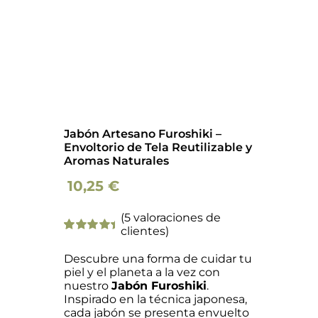
Jabón Artesano Furoshiki –
Envoltorio de Tela Reutilizable y
Aromas Naturales
10,25
€
(
5
valoraciones de
clientes)
Valorado
5
con
5.00
de
Descubre una forma de cuidar tu
5 en base a
piel y el planeta a la vez con
valoraciones
nuestro
Jabón Furoshiki
.
de clientes
Inspirado en la técnica japonesa,
cada jabón se presenta envuelto