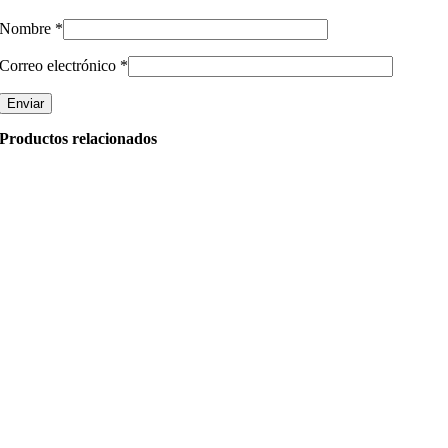
Nombre
*
Correo electrónico
*
Productos relacionados