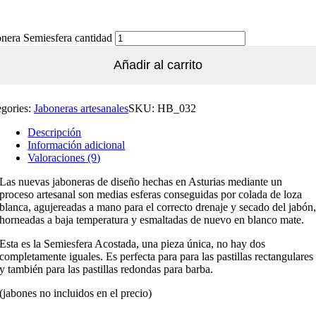
nera Semiesfera cantidad
Añadir al carrito
egories:
Jaboneras artesanales
SKU:
HB_032
Descripción
Información adicional
Valoraciones (9)
Las nuevas jaboneras de diseño hechas en Asturias mediante un
proceso artesanal son medias esferas conseguidas por colada de loza
blanca, agujereadas a mano para el correcto drenaje y secado del jabón
horneadas a baja temperatura y esmaltadas de nuevo en blanco mate.
Esta es la Semiesfera Acostada, una pieza única, no hay dos
completamente iguales. Es perfecta para para las pastillas rectangulares
y también para las pastillas redondas para barba.
(jabones no incluidos en el precio)