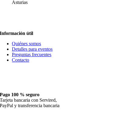
Asturias
616 27 33 47
jabonesalonsodelatorre@gmail.com
Información útil
Quiénes somos
Detalles para eventos
Preguntas frecuentes
Contacto
Pago 100 % seguro
Tarjeta bancaria con Servired,
PayPal y transferencia bancaria