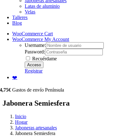
Jaboneras artesanales
Latas de aluminio
Velas
Talleres
Blog
WooCommerce Cart
WooCommerce My Account
Username:
Password:
Recuérdame
Registrar
❤️
4,75€
Gastos de envío Península
Jabonera Semiesfera
Inicio
Hogar
Jaboneras artesanales
Jabonera Semiesfera