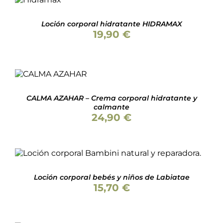
CARRITO
/
Loción corporal hidratante HIDRAMAX
DETALLES
19,90
€
Valorado
AÑADIR AL
con
5.00
de 5
CARRITO
/
DETALLES
CALMA AZAHAR – Crema corporal hidratante y
calmante
24,90
€
AÑADIR AL CARRITO
/
DETALLES
Loción corporal bebés y niños de Labiatae
15,70
€
AÑADIR AL