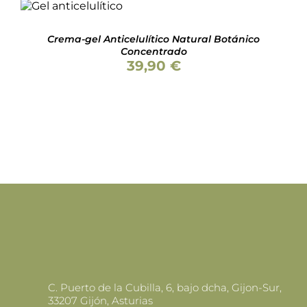
CARRITO
/
DETALLES
Crema-gel Anticelulítico Natural Botánico
Concentrado
39,90
€
C. Puerto de la Cubilla, 6, bajo dcha, Gijon-Sur,
33207 Gijón, Asturias