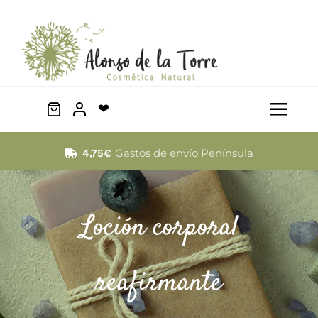
Saltar
al
contenido
❤️
Togg
Navi
Facial
Gastos de envío Península
4,75€
Cabello
Loción corporal
Corporal
reafirmante
Mascotas