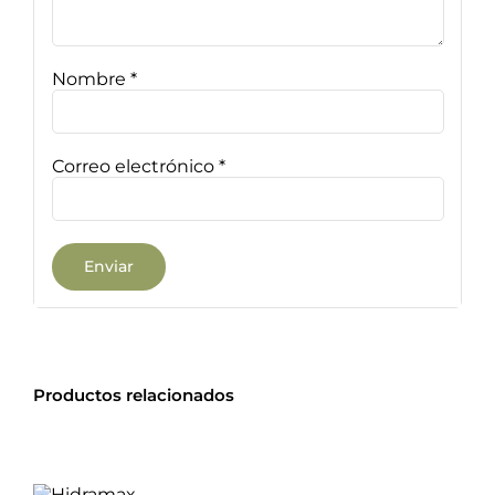
Nombre
*
Correo electrónico
*
Productos relacionados
Valorado
AÑADIR
con
5.00
de 5
AL