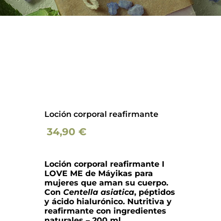
Barba
Tattoo
Packs regalo
Hogar
Loción corporal reafirmante
Talleres
34,90
€
Blog
Loción corporal reafirmante I
LOVE ME de Máyikas para
mujeres que aman su cuerpo.
Con
Centella asiatica
, péptidos
y ácido hialurónico. Nutritiva y
reafirmante con ingredientes
naturales – 200 ml