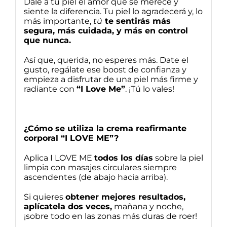
Dale a tu piel el amor que se merece y
siente la diferencia. Tu piel lo agradecerá y, lo
más importante,
tú
te sentirás más
segura, más cuidada, y más en control
que nunca.
Así que, querida, no esperes más. Date el
gusto, regálate ese boost de confianza y
empieza a disfrutar de una piel más firme y
radiante con
“I Love Me”
. ¡Tú lo vales!
¿Cómo se utiliza la crema reafirmante
corporal “I LOVE ME”?
Aplica I LOVE ME
todos los días
sobre la piel
limpia con masajes circulares siempre
ascendentes (de abajo hacia arriba).
Si quieres
obtener mejores resultados,
aplícatela dos veces,
mañana y noche,
¡sobre todo en las zonas más duras de roer!