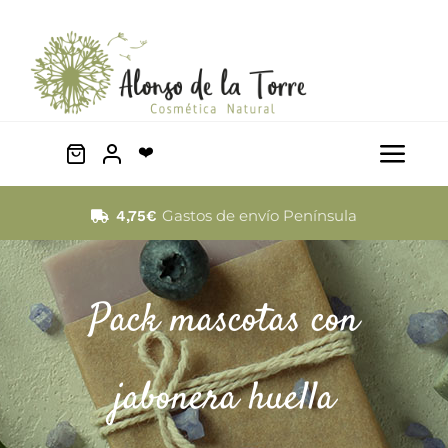
Saltar
al
contenido
❤️
Togg
Navi
Facial
Gastos de envío Península
4,75€
Cabello
Pack mascotas con
Corporal
jabonera huella
Mascotas