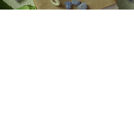
Barba
Tattoo
Packs regalo
Hogar
Talleres
Blog