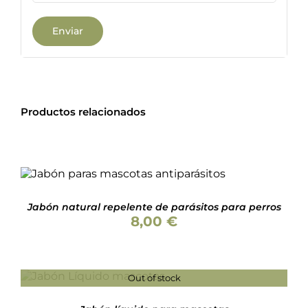
Productos relacionados
Valorado
AÑADIR AL CARRITO
/
con
4.86
de 5
DETALLES
Jabón natural repelente de parásitos para perros
8,00
€
Out of stock
Valorado
DETALLES
con
4.80
de 5