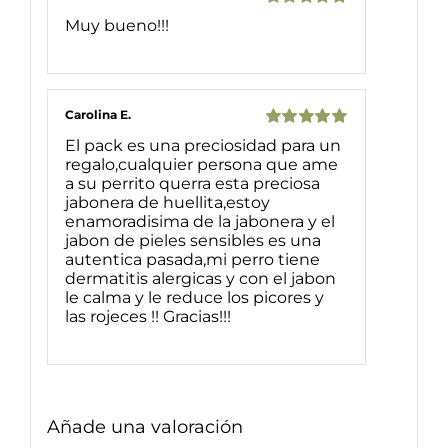
Valorado
Muy bueno!!!
con
5
de 5
Carolina E.
Valorado
El pack es una preciosidad para un
con
5
de 5
regalo,cualquier persona que ame
a su perrito querra esta preciosa
jabonera de huellita,estoy
enamoradisima de la jabonera y el
jabon de pieles sensibles es una
autentica pasada,mi perro tiene
dermatitis alergicas y con el jabon
le calma y le reduce los picores y
las rojeces !! Gracias!!!
Añade una valoración