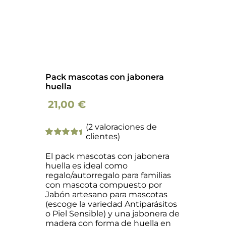
Pack mascotas con jabonera
huella
21,00
€
(
2
valoraciones de
clientes)
Valorado
2
con
5.00
de
El pack mascotas con jabonera
5 en base a
huella es ideal como
valoraciones
regalo/autorregalo para familias
de clientes
con mascota compuesto por
Jabón artesano para mascotas
(escoge la variedad Antiparásitos
o Piel Sensible) y una jabonera de
madera con forma de huella en