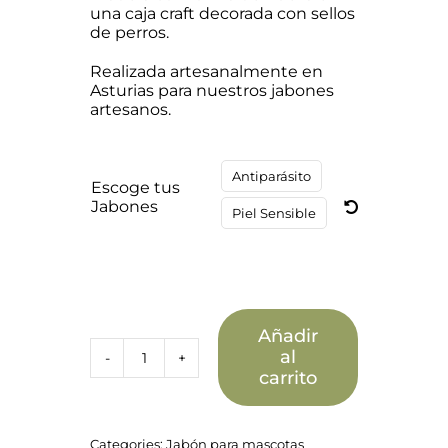
una caja craft decorada con sellos
de perros.
Realizada artesanalmente en
Asturias para nuestros jabones
artesanos.
Antiparásito

Escoge tus
Jabones
Piel Sensible
Añadir
al
Pack
carrito
mascotas
con
jabonera
huella
Categories:
Jabón para mascotas