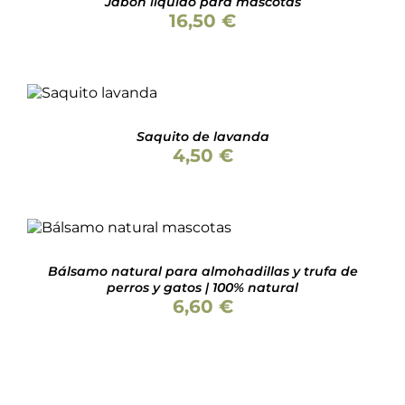
Jabón líquido para mascotas
16,50
€
Valorado
AÑADIR AL
con
5.00
de 5
CARRITO
/
DETALLES
Saquito de lavanda
4,50
€
Valorado
SELECCIONAR OPCIONES
con
5.00
de 5
ESTE
/
DETALLES
PRODUCTO
Bálsamo natural para almohadillas y trufa de
TIENE
perros y gatos | 100% natural
MÚLTIPLES
6,60
€
VARIANTES.
LAS
OPCIONES
SE
PUEDEN
ELEGIR