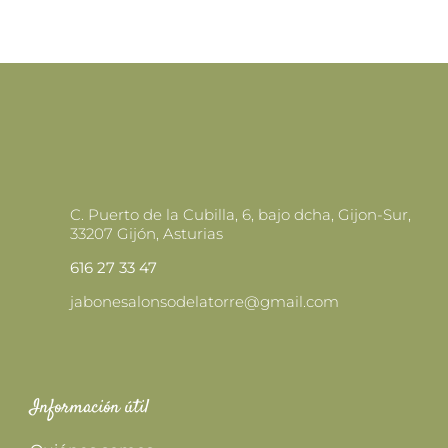
EN
LA
PÁGINA
DE
PRODUCTO
C. Puerto de la Cubilla, 6, bajo dcha, Gijon-Sur,
33207 Gijón, Asturias
616 27 33 47
jabonesalonsodelatorre@gmail.com
Información útil