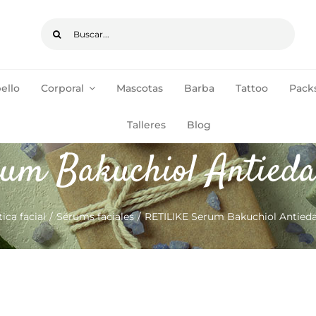
Buscar:
ello
Corporal
Mascotas
Barba
Tattoo
Packs
pedidos de +35€
ENVÍOS GRATIS
Talleres
Blog
m Bakuchiol Antieda
ca facial
Sérums faciales
RETILIKE Serum Bakuchiol Antieda