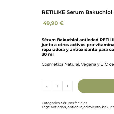
RETILIKE Serum Bakuchiol 
49,90
€
Sérum Bakuchiol antiedad RETILIK
junto a otros activos pro-vitamina
reparadora y antioxidante para co
30 ml
Cosmética Natural, Vegana y BIO ce
RETILIKE
Serum
Bakuchiol
Antiedad
Categories:
Sérums faciales
Tags:
antiedad
,
antienvejecimiento
,
bakuch
–
Well