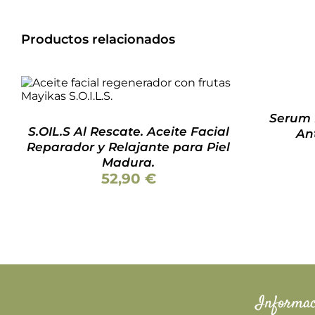
Productos relacionados
Valorado
AÑADIR
con
5.00
de 5
AL
AÑADIR AL CARRITO
/
DETALLES
CARRITO
/
Serum 
DETALLES
S.OIL.S Al Rescate. Aceite Facial
An
Reparador y Relajante para Piel
Madura.
52,90
€
Informac