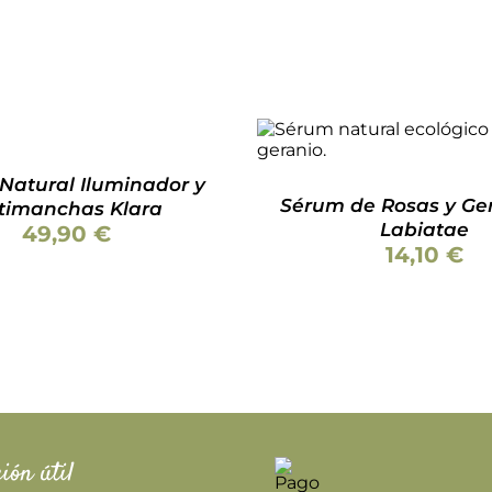
AÑADIR AL CARRITO
/
Natural Iluminador y
Sérum de Rosas y Ge
timanchas Klara
Labiatae
49,90
€
14,10
€
ión útil