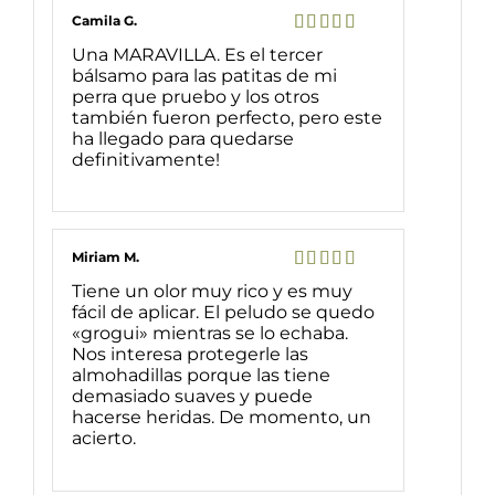
Camila G.
Valorado
Una MARAVILLA. Es el tercer
con
5
de 5
bálsamo para las patitas de mi
perra que pruebo y los otros
también fueron perfecto, pero este
ha llegado para quedarse
definitivamente!
Miriam M.
Valorado
Tiene un olor muy rico y es muy
con
5
de 5
fácil de aplicar. El peludo se quedo
«grogui» mientras se lo echaba.
Nos interesa protegerle las
almohadillas porque las tiene
demasiado suaves y puede
hacerse heridas. De momento, un
acierto.