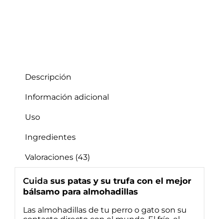
perros
y
gatos
|
100%
natural
cantidad
Descripción
Información adicional
Uso
Ingredientes
Valoraciones (43)
Cuida
sus patas y su trufa con el mejor
bálsamo para almohadillas
Las almohadillas de tu perro o gato son su