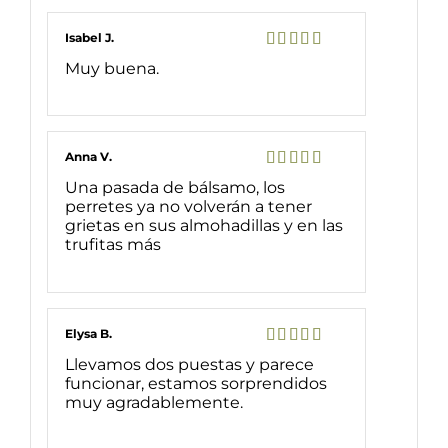
Isabel J.
Valorado
Muy buena.
con
5
de 5
Anna V.
Valorado
Una pasada de bálsamo, los
con
5
de 5
perretes ya no volverán a tener
grietas en sus almohadillas y en las
trufitas más
Elysa B.
Valorado
Llevamos dos puestas y parece
con
5
de 5
funcionar, estamos sorprendidos
muy agradablemente.