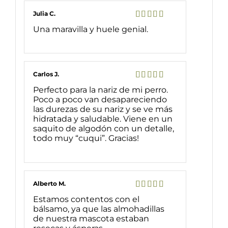
Julia C.
Valorado
Una maravilla y huele genial.
con
5
de 5
Carlos J.
Valorado
Perfecto para la nariz de mi perro.
con
5
de 5
Poco a poco van desapareciendo
las durezas de su nariz y se ve más
hidratada y saludable. Viene en un
saquito de algodón con un detalle,
todo muy “cuqui”. Gracias!
Alberto M.
Valorado
Estamos contentos con el
con
5
de 5
bálsamo, ya que las almohadillas
de nuestra mascota estaban