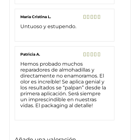
María Cristina L.
Valorado
Untuoso y estupendo.
con
5
de 5
Patricia A.
Valorado
Hemos probado muchos
con
5
de 5
reparadores de almohadillas y
directamente no enamoramos. El
olor es increíble! Se aplica genial y
los resultados se “palpan” desde la
primera aplicación. Será siempre
un imprescindible en nuestras
vidas. El packaging al detalle!
Añade una valoración