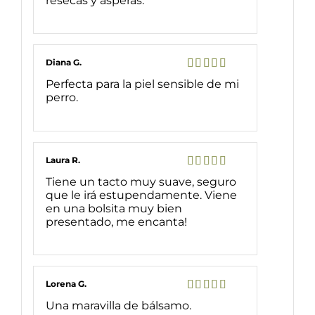
resecas y ásperas.
Diana G.
Valorado
Perfecta para la piel sensible de mi
con
5
de 5
perro.
Laura R.
Valorado
Tiene un tacto muy suave, seguro
con
5
de 5
que le irá estupendamente. Viene
en una bolsita muy bien
presentado, me encanta!
Lorena G.
Valorado
Una maravilla de bálsamo.
con
5
de 5