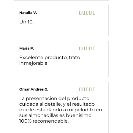
Natalia V.
Valorado
Un 10.
con
5
de 5
Maria P.
Valorado
Excelente producto, trato
con
5
de 5
inmejorable
Omar Andres G.
Valorado
La presentacion del producto
con
5
de 5
cuidada al detalle, y el resultado
que le esta dando a mi peludito en
sus almohadillas es buenisimo.
100% recomendable.