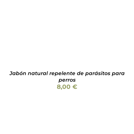
Valorado
AÑADIR AL CARRITO
/
DETALLES
con
4.86
de
5
Jabón natural repelente de parásitos para
perros
8,00
€