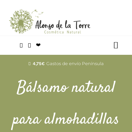
Saltar
al
contenido
❤️
Togg
Navi
Facial
Gastos de envío Península
4,75€
Bálsamo natural
Cabello
Corporal
para almohadillas
Mascotas