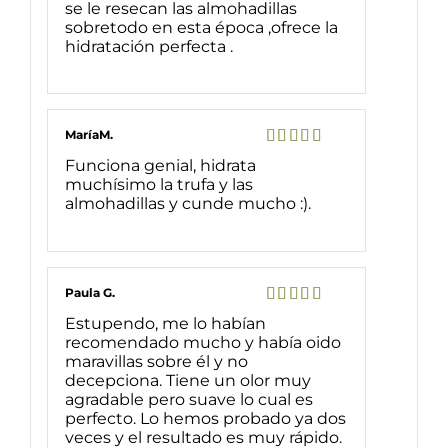
se le resecan las almohadillas
sobretodo en esta época ,ofrece la
hidratación perfecta .
MaríaM.
Valorado
Funciona genial, hidrata
con
5
de 5
muchísimo la trufa y las
almohadillas y cunde mucho :).
Paula G.
Valorado
Estupendo, me lo habían
con
5
de 5
recomendado mucho y había oido
maravillas sobre él y no
decepciona. Tiene un olor muy
agradable pero suave lo cual es
perfecto. Lo hemos probado ya dos
veces y el resultado es muy rápido.