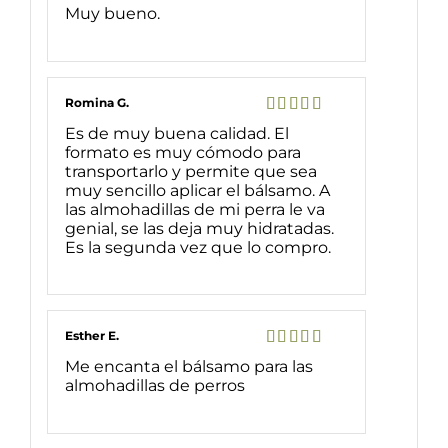
Valorado
Muy bueno.
con
5
de 5
Romina G.
Valorado
Es de muy buena calidad. El
con
5
de 5
formato es muy cómodo para
transportarlo y permite que sea
muy sencillo aplicar el bálsamo. A
las almohadillas de mi perra le va
genial, se las deja muy hidratadas.
Es la segunda vez que lo compro.
Esther E.
Valorado
Me encanta el bálsamo para las
con
5
de 5
almohadillas de perros