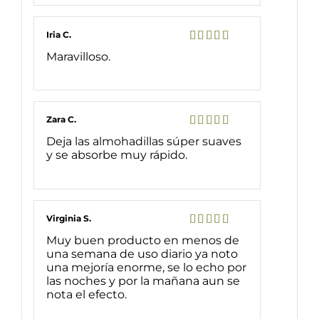
Iria C.
Valorado
Maravilloso.
con
5
de 5
Zara C.
Valorado
Deja las almohadillas súper suaves
con
5
de 5
y se absorbe muy rápido.
Virginia S.
Valorado
Muy buen producto en menos de
con
5
de 5
una semana de uso diario ya noto
una mejoría enorme, se lo echo por
las noches y por la mañana aun se
nota el efecto.