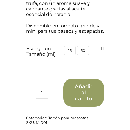
trufa, con un aroma suave y
calmante gracias al aceite
esencial de naranja.
Disponible en formato grande y
mini para tus paseos y escapadas.
Escoge un
15
50
Tamaño (ml)
Añadir
al
Bálsamo
carrito
natural
para
almohadillas
y
Categories:
Jabón para mascotas
trufa
SKU:
M-001
de