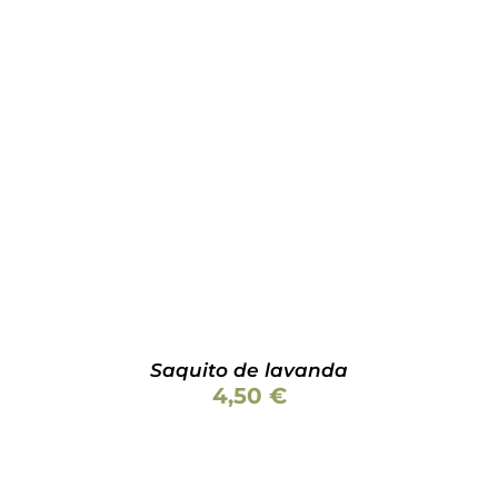
Valorado
AÑADIR AL CARRITO
/
DETALLES
con
5.00
de
5
Saquito de lavanda
4,50
€