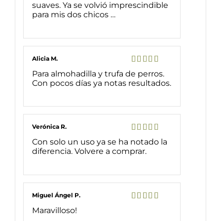
suaves. Ya se volvió imprescindible
para mis dos chicos …
Alicia M.
Valorado
Para almohadilla y trufa de perros.
con
5
de 5
Con pocos días ya notas resultados.
Verónica R.
Valorado
Con solo un uso ya se ha notado la
con
5
de 5
diferencia. Volvere a comprar.
Miguel Ángel P.
Valorado
Maravilloso!
con
5
de 5