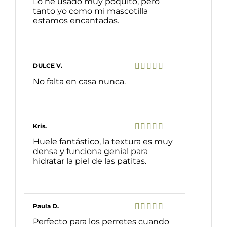
Lo he usado muy poquito, pero
con
5
de 5
tanto yo como mi mascotilla
estamos encantadas.
DULCE V.
Valorado
No falta en casa nunca.
con
5
de 5
Kris.
Valorado
Huele fantástico, la textura es muy
con
5
de 5
densa y funciona genial para
hidratar la piel de las patitas.
Paula D.
Valorado
Perfecto para los perretes cuando
con
5
de 5