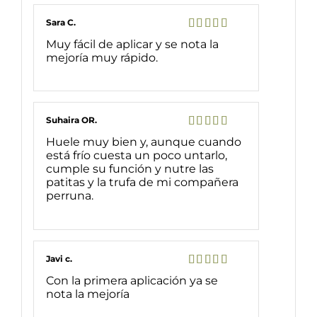
Sara C.
Valorado
Muy fácil de aplicar y se nota la
con
5
de 5
mejoría muy rápido.
Suhaira OR.
Valorado
Huele muy bien y, aunque cuando
con
5
de 5
está frío cuesta un poco untarlo,
cumple su función y nutre las
patitas y la trufa de mi compañera
perruna.
Javi c.
Valorado
Con la primera aplicación ya se
con
5
de 5
nota la mejoría