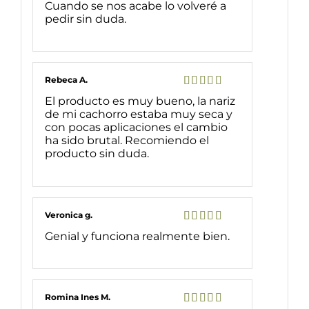
Cuando se nos acabe lo volveré a
pedir sin duda.
Rebeca A.
Valorado
El producto es muy bueno, la nariz
con
5
de 5
de mi cachorro estaba muy seca y
con pocas aplicaciones el cambio
ha sido brutal. Recomiendo el
producto sin duda.
Veronica g.
Valorado
Genial y funciona realmente bien.
con
5
de 5
Romina Ines M.