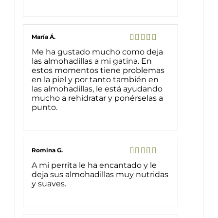
María Á.
Valorado
Me ha gustado mucho como deja
con
5
de 5
las almohadillas a mi gatina. En
estos momentos tiene problemas
en la piel y por tanto también en
las almohadillas, le está ayudando
mucho a rehidratar y ponérselas a
punto.
Romina G.
Valorado
A mi perrita le ha encantado y le
con
5
de 5
deja sus almohadillas muy nutridas
y suaves.