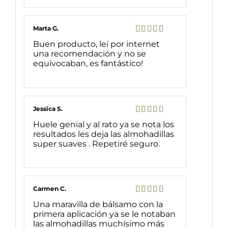
Marta G.
Valorado
Buen producto, leí por internet
con
5
de 5
una recomendación y no se
equivocaban, es fantástico!
Jessica S.
Valorado
Huele genial y al rato ya se nota los
con
5
de 5
resultados les deja las almohadillas
super suaves . Repetiré seguro.
Carmen C.
Valorado
Una maravilla de bálsamo con la
con
5
de 5
primera aplicación ya se le notaban
las almohadillas muchísimo más