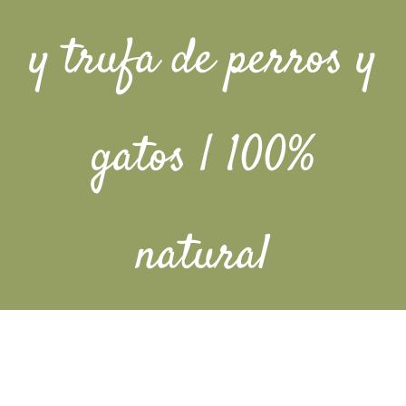
Barba
y trufa de perros y
Tattoo
Packs regalo
gatos | 100%
Hogar
Talleres
natural
Blog