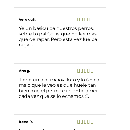
Vero guti.
Valorado
Ye un básicu pa nuestros perros,
con
5
de 5
sobre to pal Collie que no fae mas
que derrapar. Pero esta vez fue pa
regalu.
Ana g.
Valorado
Tiene un olor maravilloso y lo único
con
5
de 5
malo que le veo es que huele tan
bien que el perro se intenta lamer
cada vez que se lo echamos :D.
Irene R.
Valorado