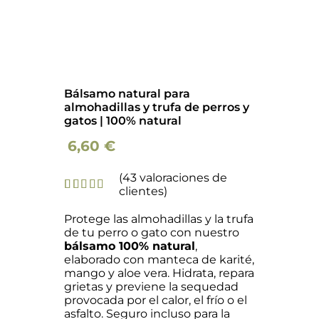
Bálsamo natural para
almohadillas y trufa de perros y
gatos | 100% natural
6,60
€
(
43
valoraciones de
clientes)
Valorado
43
con
5.00
Protege las almohadillas y la trufa
de 5 en
de tu perro o gato con nuestro
base a
bálsamo 100% natural
,
valoraciones
de clientes
elaborado con manteca de karité,
mango y aloe vera. Hidrata, repara
grietas y previene la sequedad
provocada por el calor, el frío o el
asfalto. Seguro incluso para la