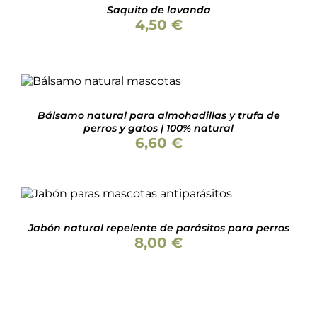
ELEGIR
Saquito de lavanda
EN
4,50
€
LA
PÁGINA
DE
PRODUCTO
Valorado
SELECCIONAR OPCIONES
con
5.00
de 5
ESTE
/
DETALLES
PRODUCTO
Bálsamo natural para almohadillas y trufa de
TIENE
perros y gatos | 100% natural
MÚLTIPLES
6,60
€
VARIANTES.
LAS
OPCIONES
SE
Valorado
AÑADIR AL CARRITO
/
PUEDEN
con
4.86
de 5
DETALLES
ELEGIR
Jabón natural repelente de parásitos para perros
EN
8,00
€
LA
PÁGINA
DE
PRODUCTO