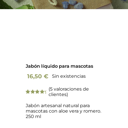
Barba
Tattoo
Packs regalo
Hogar
Jabón líquido para mascotas
Talleres
16,50
€
Sin existencias
(
5
valoraciones de
Blog
clientes)
Valorado
5
con
4.80
de
Jabón artesanal natural para
5 en base a
mascotas con aloe vera y romero.
valoraciones
250 ml
de clientes