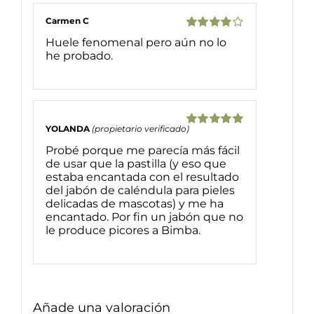
Carmen C
Valorado
Huele fenomenal pero aún no lo
con
4
de 5
he probado.
YOLANDA
(propietario verificado)
Valorado
con
5
de 5
Probé porque me parecía más fácil
de usar que la pastilla (y eso que
estaba encantada con el resultado
del jabón de caléndula para pieles
delicadas de mascotas) y me ha
encantado. Por fin un jabón que no
le produce picores a Bimba.
Añade una valoración