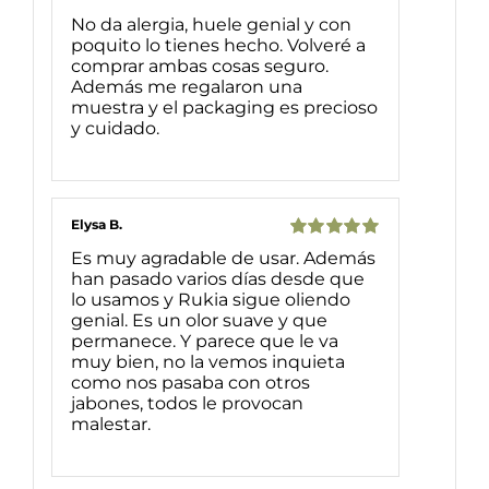
Valorado
No da alergia, huele genial y con
con
5
de 5
poquito lo tienes hecho. Volveré a
comprar ambas cosas seguro.
Además me regalaron una
muestra y el packaging es precioso
y cuidado.
Elysa B.
Valorado
Es muy agradable de usar. Además
con
5
de 5
han pasado varios días desde que
lo usamos y Rukia sigue oliendo
genial. Es un olor suave y que
permanece. Y parece que le va
muy bien, no la vemos inquieta
como nos pasaba con otros
jabones, todos le provocan
malestar.