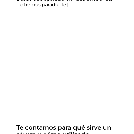
no hemos parado de [...]
Te contamos para qué sirve
un sérum y cómo utilizarlo
correctamente
Sin categoría
Te contamos para qué sirve un