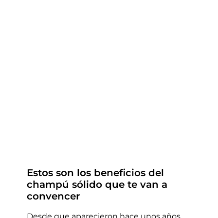
Packs regalo
Hogar
Estos son los beneficios del
champú sólido que te van a
Talleres
convencer
Sin categoría
Blog
Estos son los beneficios del
champú sólido que te van a
convencer
Desde que aparecieron hace unos años,