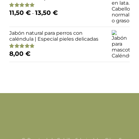
47,30 €.
42,50 €.
Rango
11,50
€
13,50
€
Valorado
-
de
con
4.95
de 5
precios:
desde
Jabón natural para perros con
11,50 €
caléndula | Especial pieles delicadas
hasta
13,50 €
8,00
€
Valorado
con
4.79
de 5