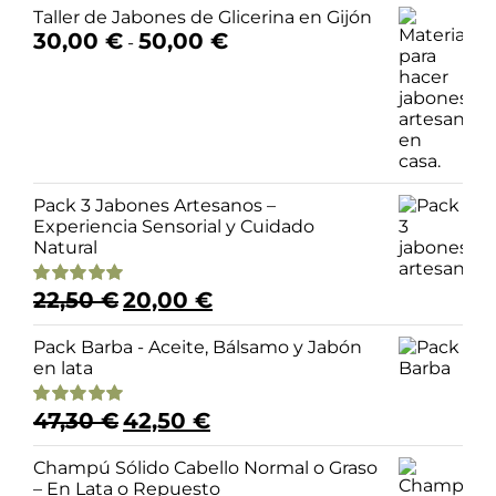
Taller de Jabones de Glicerina en Gijón
Rango
30,00
€
50,00
€
-
de
precios:
desde
30,00 €
hasta
50,00 €
Pack 3 Jabones Artesanos –
Experiencia Sensorial y Cuidado
Natural
El
El
22,50
€
20,00
€
Valorado
precio
precio
con
4.98
de 5
original
actual
Pack Barba - Aceite, Bálsamo y Jabón
era:
es:
en lata
22,50 €.
20,00 €.
El
El
47,30
€
42,50
€
Valorado
precio
precio
con
5.00
de 5
original
actual
Champú Sólido Cabello Normal o Graso
era:
es:
– En Lata o Repuesto