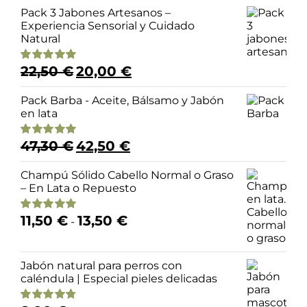
Pack 3 Jabones Artesanos –
Experiencia Sensorial y Cuidado
Natural
El
El
22,50
€
20,00
€
Valorado
precio
precio
con
4.98
de 5
original
actual
Pack Barba - Aceite, Bálsamo y Jabón
era:
es:
en lata
22,50 €.
20,00 €.
El
El
47,30
€
42,50
€
Valorado
precio
precio
con
5.00
de 5
original
actual
Champú Sólido Cabello Normal o Graso
era:
es:
– En Lata o Repuesto
47,30 €.
42,50 €.
Rango
11,50
€
13,50
€
Valorado
-
de
con
4.95
de 5
precios:
desde
Jabón natural para perros con
11,50 €
caléndula | Especial pieles delicadas
hasta
13,50 €