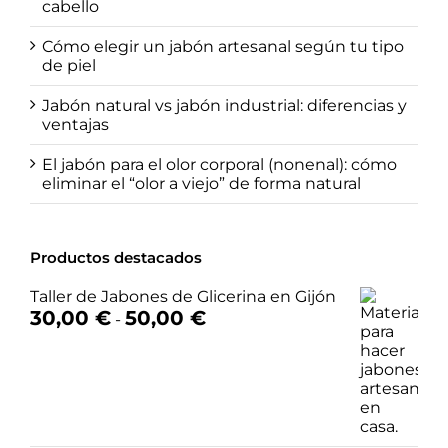
cabello
Cómo elegir un jabón artesanal según tu tipo
de piel
Jabón natural vs jabón industrial: diferencias y
ventajas
El jabón para el olor corporal (nonenal): cómo
eliminar el “olor a viejo” de forma natural
Productos destacados
Taller de Jabones de Glicerina en Gijón
Rango
30,00
€
50,00
€
-
de
precios:
desde
30,00 €
hasta
50,00 €