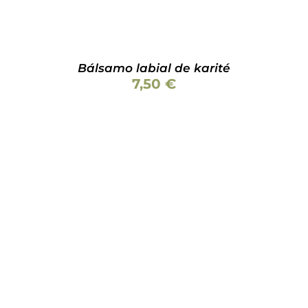
Bálsamo labial de karité
7,50
€
ESTE
SELECCIONAR OPCIONES
/
DETALLES
PRODUCTO
TIENE
MÚLTIPLES