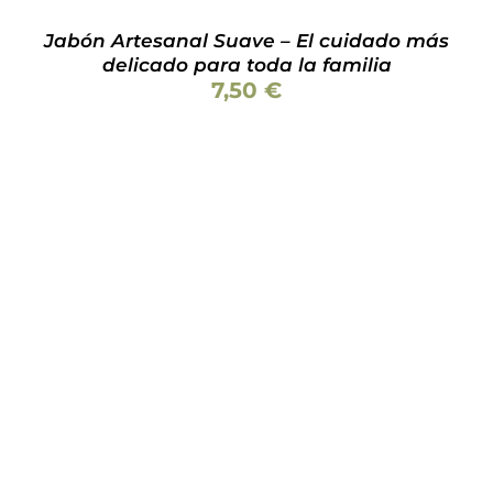
Jabón Artesanal Suave – El cuidado más
delicado para toda la familia
7,50
€
Valorado
ESTE
SELECCIONAR OPCIONES
/
DETALLES
con
5.00
de 5
PRODUCTO
TIENE
MÚLTIPLES
VARIANTES.
LAS