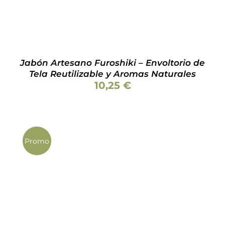
OPCIONES
SE
PUEDEN
ELEGIR
EN
LA
Jabón Artesano Furoshiki – Envoltorio de
PÁGINA
Tela Reutilizable y Aromas Naturales
DE
10,25
€
PRODUCTO
Promo
Valorado
ESTE
SELECCIONAR OPCIONES
/
DETALLES