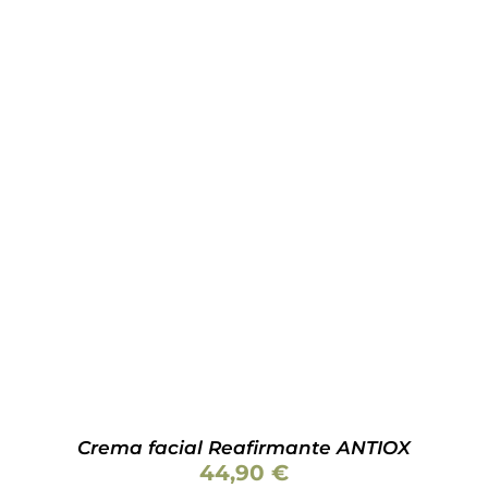
Valorado
AÑADIR AL CARRITO
/
DETALLES
con
5.00
de 5
Crema facial Reafirmante ANTIOX
44,90
€