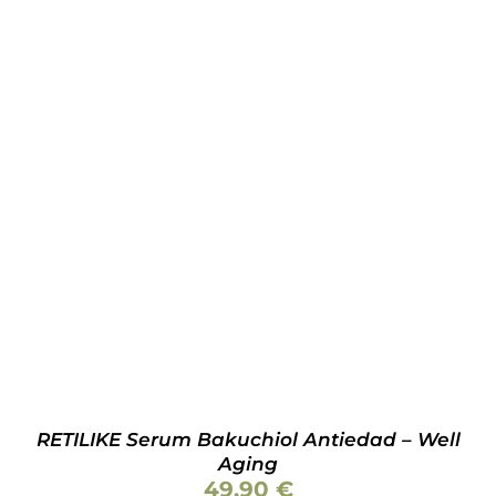
AÑADIR AL CARRITO
/
DETALLES
RETILIKE Serum Bakuchiol Antiedad – Well
Aging
49,90
€