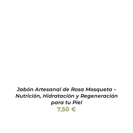
Valorado
AÑADIR AL CARRITO
/
DETALLES
con
5.00
de 5
Jabón Artesanal de Rosa Mosqueta –
Nutrición, Hidratación y Regeneración
para tu Piel
7,50
€