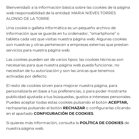
Valorado
Bienvenida/o a la información básica sobre las cookies de la página
AÑADIR AL CARRITO
/
con
5.00
de 5
web responsabilidad de la entidad: MARIA NIEVES TORRES
DETALLES
ALONSO DE LA TORRE
Jabón Artesano de Lavanda. Relajación y Cuidado
para Toda la Familia
Una cookie o galleta informática es un pequeño archivo de
7,50
€
información que se guarda en tu ordenador, “smartphone” o
tableta cada vez que visitas nuestra página web. Algunas cookies
son nuestras y otras pertenecen a empresas externas que prestan
servicios para nuestra página web.
Valorado
Las cookies pueden ser de varios tipos: las cookies técnicas son
AÑADIR AL CARRITO
/
DETALLES
con
5.00
de 5
necesarias para que nuestra página web pueda funcionar, no
necesitan de tu autorización y son las únicas que tenemos
Jabón Artesano de Manzana roja y karité.
activadas por defecto.
Hidratación y Nutrición con Aroma Frutal
7,50
€
El resto de cookies sirven para mejorar nuestra página, para
personalizarla en base a tus preferencias, o para poder mostrarte
publicidad ajustada a tus búsquedas, gustos e intereses personales.
Puedes aceptar todas estas cookies pulsando el botón
ACEPTAR,
rechazarlas pulsando el botón
RECHAZAR
o configurarlas clicando
en el apartado
CONFIGURACIÓN DE COOKIES
.
1
2
3
Siguiente
Si quieres más información, consulta la
POLÍTICA DE COOKIES
de
nuestra página web.
Cosmética facial artesanal para cuidar