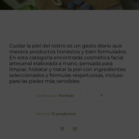
Barba
Tattoo
Packs regalo
Cuidar la piel del rostro es un gesto diario que
merece productos honestos y bien formulados.
En esta categoría encontrarás cosmética facial
Hogar
artesanal elaborada a mano, pensada para
limpiar, hidratar y tratar la piel con ingredientes
seleccionados y fórmulas respetuosas, incluso
Talleres
para las pieles más sensibles.
Ordena por
Puntuar
Blog
Mostrar
12 productos