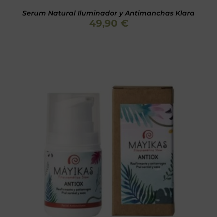
Serum Natural Iluminador y Antimanchas Klara
49,90
€
Valorado
AÑADIR AL CARRITO
/
DETALLES
con
5.00
de 5