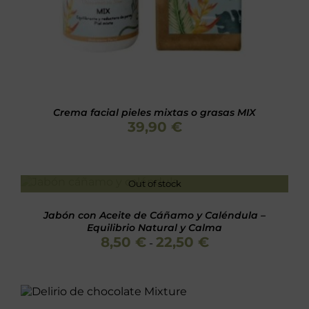
Crema facial pieles mixtas o grasas MIX
39,90
€
Out of stock
Valorado
DETALLES
con
5.00
de 5
Jabón con Aceite de Cáñamo y Caléndula –
Equilibrio Natural y Calma
Rango
8,50
€
22,50
€
-
de
precios:
desde
Valorado
8,50 €
AÑADIR AL CARRITO
/
con
5.00
de 5
hasta
DETALLES