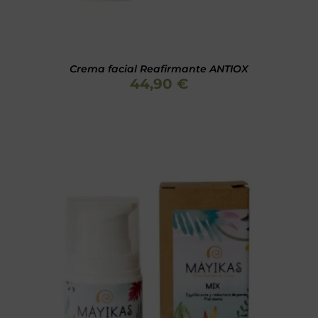
Crema facial Reafirmante ANTIOX
44,90
€
Valorado
AÑADIR AL CARRITO
/
DETALLES
con
5.00
de 5