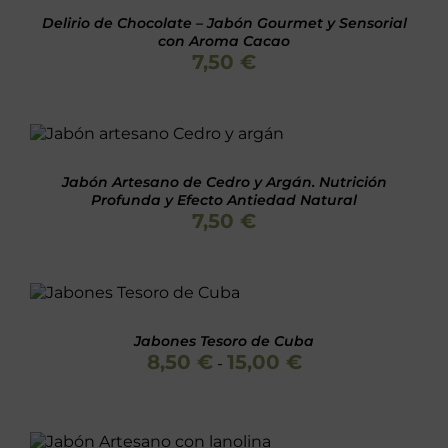
22,50 €
Delirio de Chocolate – Jabón Gourmet y Sensorial
con Aroma Cacao
7,50
€
Valorado
AÑADIR AL CARRITO
/
con
5.00
de 5
DETALLES
Jabón Artesano de Cedro y Argán. Nutrición
Profunda y Efecto Antiedad Natural
7,50
€
Valorado
SELECCIONAR
con
5.00
de 5
ESTE
OPCIONES
/
PRODUCTO
DETALLES
Jabones Tesoro de Cuba
TIENE
Rango
8,50
€
15,00
€
MÚLTIPLES
-
de
VARIANTES.
precios:
LAS
desde
OPCIONES
8,50 €
SE
Valorado
AÑADIR AL CARRITO
/