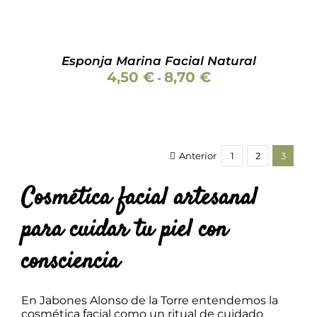
PUEDEN
ELEGIR
EN
LA
PÁGINA
Esponja Marina Facial Natural
DE
Rango
4,50
€
8,70
€
-
PRODUCTO
de
precios:
desde
4,50 €
hasta
8,70 €
Anterior
1
2
3
Cosmética facial artesanal
para cuidar tu piel con
consciencia
En Jabones Alonso de la Torre entendemos la
cosmética facial como un ritual de cuidado