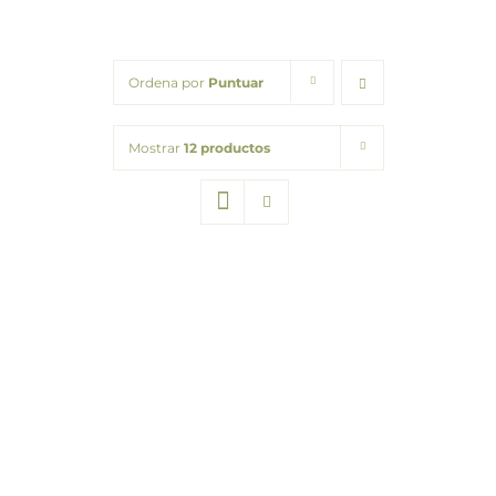
Packs regalo
Ordena por
Puntuar
Hogar
Mostrar
12 productos
Talleres
Blog