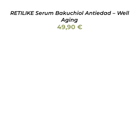
RETILIKE Serum Bakuchiol Antiedad – Well
Aging
49,90
€
ESTE
SELECCIONAR OPCIONES
/
DETALLES
PRODUCTO
TIENE
MÚLTIPLES
VARIANTES.
LAS