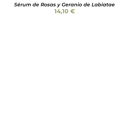
Sérum de Rosas y Geranio de Labiatae
14,10
€
ESTE
SELECCIONAR OPCIONES
/
DETALLES
PRODUCTO
TIENE
MÚLTIPLES
VARIANTES.
LAS
OPCIONES
SE