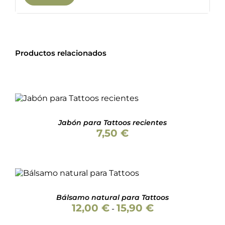
Productos relacionados
Valorado
AÑADIR AL CARRITO
/
con
5.00
de 5
DETALLES
Jabón para Tattoos recientes
7,50
€
Valorado
SELECCIONAR OPCIONES
con
4.50
de
ESTE
/
DETALLES
5
PRODUCTO
Bálsamo natural para Tattoos
TIENE
Rango
12,00
€
15,90
€
-
MÚLTIPLES
de
VARIANTES.