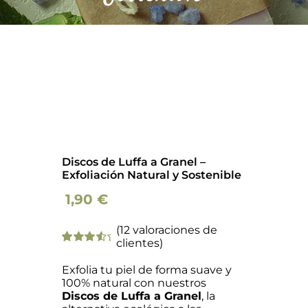
Barba
Tattoo
Packs regalo
Hogar
Discos de Luffa a Granel –
Talleres
Exfoliación Natural y Sostenible
1,90
€
Blog
(
12
valoraciones de
clientes)
Valorado
12
con
4.08
Exfolia tu piel de forma suave y
de 5 en
100% natural con nuestros
base a
Discos de Luffa a Granel
, la
valoraciones
de