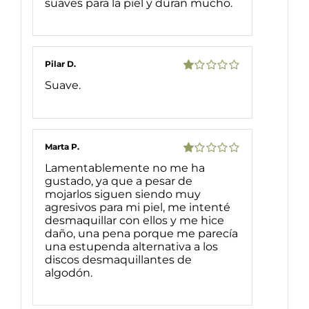
suaves para la piel y duran mucho.
Pilar D.
Valorado
Suave.
con
1
de
5
Marta P.
Valorado
Lamentablemente no me ha
con
gustado, ya que a pesar de
1
mojarlos siguen siendo muy
de
agresivos para mi piel, me intenté
5
desmaquillar con ellos y me hice
daño, una pena porque me parecía
una estupenda alternativa a los
discos desmaquillantes de
algodón.