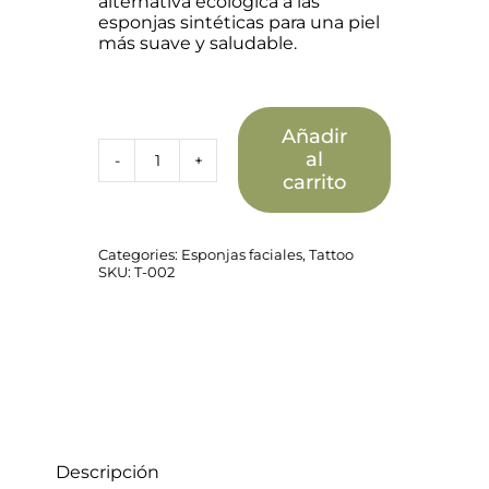
alternativa ecológica a las
clientes
esponjas sintéticas para una piel
más suave y saludable.
Añadir
al
Discos
carrito
de
Luffa
a
Granel
Categories:
Esponjas faciales
,
Tattoo
–
SKU:
T-002
Exfoliación
Natural
y
Sostenible
cantidad
Descripción