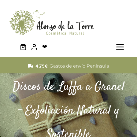
Saltar
al
contenido
❤️
Togg
Navi
Facial
Gastos de envío Península
4,75€
Discos de Luffa a Granel
Cabello
Corporal
– Exfoliación Natural y
Mascotas
Sostenible