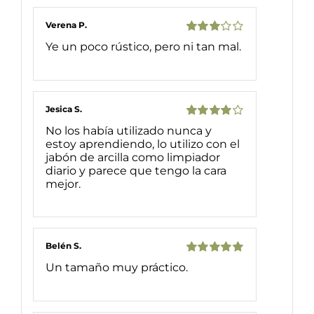
Verena P.
Valorado
Ye un poco rústico, pero ni tan mal.
con
3
de
5
Jesica S.
Valorado
No los había utilizado nunca y
con
4
de 5
estoy aprendiendo, lo utilizo con el
jabón de arcilla como limpiador
diario y parece que tengo la cara
mejor.
Belén S.
Valorado
Un tamaño muy práctico.
con
5
de 5