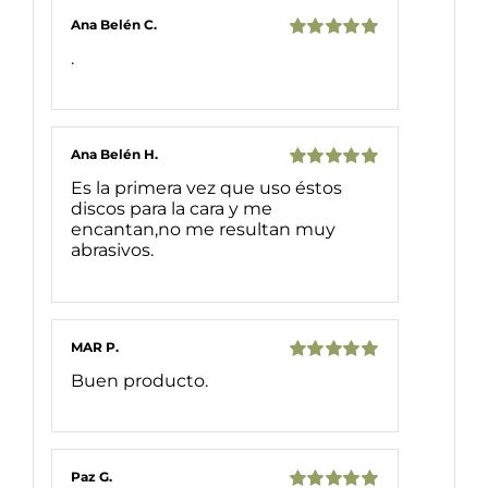
Ana Belén C.
Valorado
.
con
5
de 5
Ana Belén H.
Valorado
Es la primera vez que uso éstos
con
5
de 5
discos para la cara y me
encantan,no me resultan muy
abrasivos.
MAR P.
Valorado
Buen producto.
con
5
de 5
Paz G.