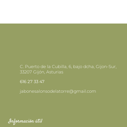
PUEDEN
15,90 €
ELEGIR
EN
LA
PÁGINA
DE
PRODUCTO
C. Puerto de la Cubilla, 6, bajo dcha, Gijon-Sur,
33207 Gijón, Asturias
616 27 33 47
jabonesalonsodelatorre@gmail.com
Información útil