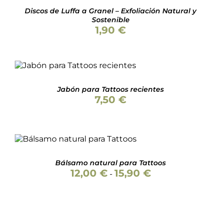
5
Discos de Luffa a Granel – Exfoliación Natural y
Sostenible
1,90
€
Valorado
AÑADIR AL CARRITO
/
con
5.00
de 5
DETALLES
Jabón para Tattoos recientes
7,50
€
Valorado
SELECCIONAR OPCIONES
con
4.50
de
ESTE
/
DETALLES
5
PRODUCTO
Bálsamo natural para Tattoos
TIENE
Rango
12,00
€
15,90
€
-
MÚLTIPLES
de
VARIANTES.
precios:
LAS
desde
OPCIONES
12,00 €
SE
hasta