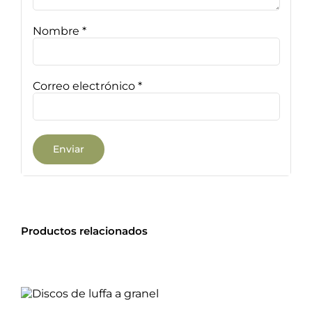
Nombre
*
Correo electrónico
*
Productos relacionados
Valorado
AÑADIR AL CARRITO
con
4.08
de
/
DETALLES