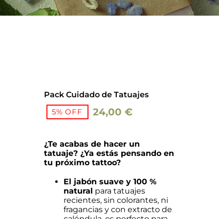
Barba
Tattoo
Promo
Packs regalo
Hogar
Pack Cuidado de Tatuajes
24,00
€
5% OFF
El
El
Talleres
precio
precio
¿Te acabas de hacer un
original
actual
Blog
tatuaje? ¿Ya estás pensando en
era:
es:
tu próximo tattoo?
25,30 €.
24,00 €.
El jabón suave y 100 %
natural
para tatuajes
recientes, sin colorantes, ni
fragancias y con extracto de
caléndula, es perfecto para