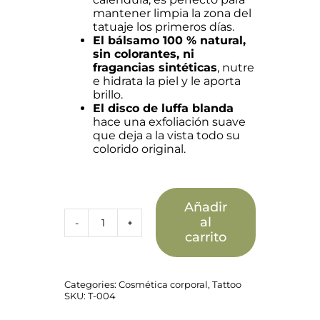
mantener limpia la zona del
tatuaje los primeros días.
El bálsamo 100 % natural,
sin colorantes, ni
fragancias sintéticas
, nutre
e hidrata la piel y le aporta
brillo.
El disco de luffa blanda
hace una exfoliación suave
que deja a la vista todo su
colorido original.
Añadir
al
Pack
carrito
Cuidado
de
Tatuajes
cantidad
Categories:
Cosmética corporal
,
Tattoo
SKU:
T-004