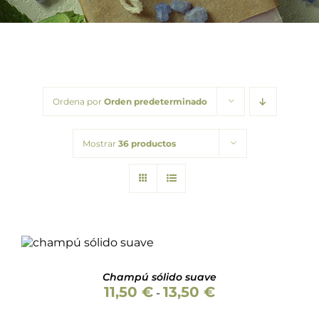
Barba
Tattoo
Packs regalo
Ordena por
Orden predeterminado
Hogar
Mostrar
36 productos
Talleres
Blog
Valorado
SELECCIONAR
con
5.00
de 5
ESTE
OPCIONES
/
PRODUCTO
DETALLES
Champú sólido suave
TIENE
Rango
11,50
€
13,50
€
MÚLTIPLES
-
de
VARIANTES.
precios:
LAS