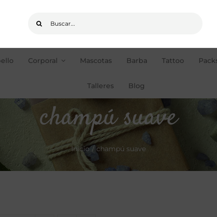
Buscar:
ello
Corporal
Mascotas
Barba
Tattoo
Packs
pedidos de +35€
ENVÍOS GRATIS
Talleres
Blog
champú suave
Inicio
champú suave