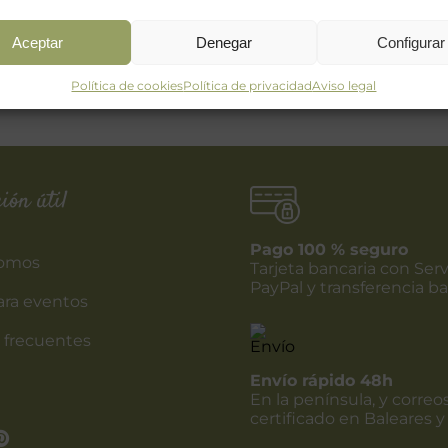
Aceptar
Denegar
Configurar
Política de cookies
Política de privacidad
Aviso legal
ión útil
Pago 100 % seguro
somos
Tarjeta bancaria con Serv
PayPal y transferencia ba
ara eventos
 frecuentes
Envío rápido 48h
En la península, y correo
certificado en Baleares y