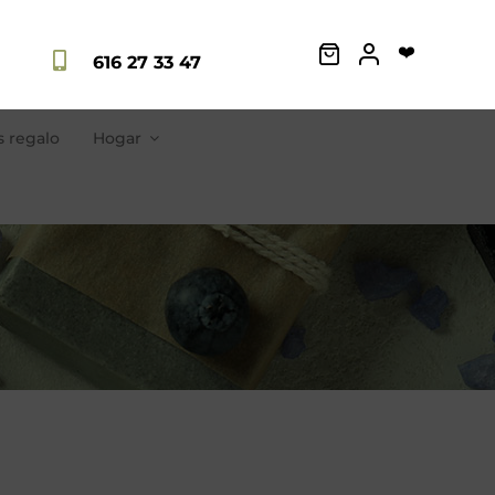
❤️
616 27 33 47
 regalo
Hogar
Jabones Artesanos
para toda la familia