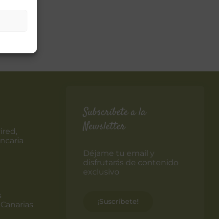
Subscríbete a la
Newsletter
ired,
ncaria
Déjame tu email y
disfrutarás de contenido
exclusivo
s
¡Suscríbete!
 Canarias