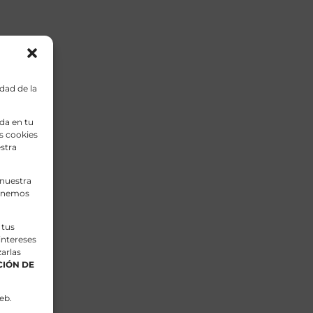
dad de la
da en tu
s cookies
stra
 nuestra
tenemos
 tus
intereses
arlas
IÓN DE
eb.