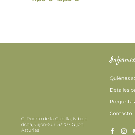
PÁGINA
de
DE
precios:
PRODUCTO
desde
11,50 €
hasta
13,50 €
Informac
Quiénes 
Detalles p
Preguntas
Contacto
C. Puerto de la Cubilla, 6, bajo
dcha, Gijon-Sur, 33207 Gijón,
Asturias