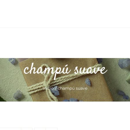
champú suave
Inicio
champú suave