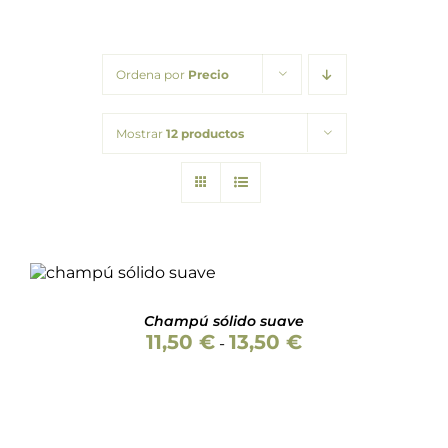
Packs regalo
Ordena por
Precio
Hogar
Mostrar
12 productos
Talleres
Blog
Valorado
SELECCIONAR
con
5.00
de 5
ESTE
OPCIONES
/
PRODUCTO
DETALLES
Champú sólido suave
TIENE
Rango
11,50
€
13,50
€
MÚLTIPLES
-
de
VARIANTES.
precios:
LAS
desde
OPCIONES
11,50 €
SE
hasta
PUEDEN