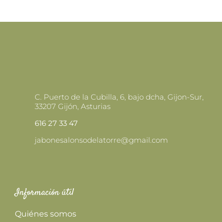
13,50 €
ELEGIR
EN
LA
PÁGINA
DE
PRODUCTO
C. Puerto de la Cubilla, 6, bajo dcha, Gijon-Sur,
33207 Gijón, Asturias
616 27 33 47
jabonesalonsodelatorre@gmail.com
Información útil
Quiénes somos