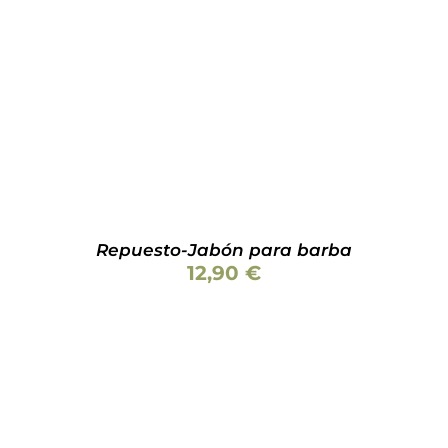
Valorado
AÑADIR AL CARRITO
/
DETALLES
con
5.00
de 5
Repuesto-Jabón para barba
12,90
€