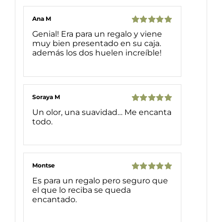
Ana M
Valorado
Genial! Era para un regalo y viene
con
5
de 5
muy bien presentado en su caja.
además los dos huelen increíble!
Soraya M
Valorado
Un olor, una suavidad… Me encanta
con
5
de 5
todo.
Montse
Valorado
Es para un regalo pero seguro que
con
5
de 5
el que lo reciba se queda
encantado.