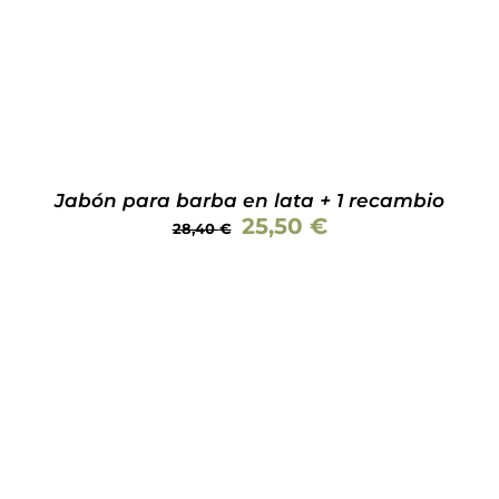
Jabón para barba en lata + 1 recambio
El
El
25,50
€
28,40
€
precio
precio
original
actual
era:
es:
28,40 €.
25,50 €.