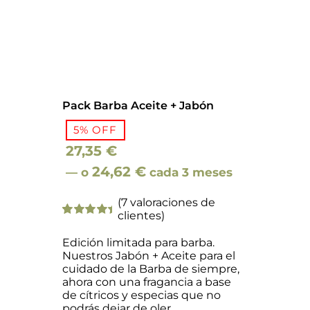
Pack Barba Aceite + Jabón
5% OFF
27,35
€
El
El
El
El
24,62
€
—
o
cada 3 meses
precio
precio
precio
precio
(
7
valoraciones de
original
actual
original
actual
clientes)
era:
es:
Valorado
7
era:
es:
con
5.00
28,80 €.
de
24,62 €.
Edición limitada para barba.
5 en base a
28,80 €.
27,35 €.
Nuestros Jabón + Aceite para el
valoraciones
cuidado de la Barba de siempre,
de clientes
ahora con una fragancia a base
de cítricos y especias que no
podrás dejar de oler.