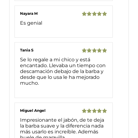
Nayara M
Valorado
Es genial
con
5
de 5
Tania S
Valorado
Se lo regale a mi chico y está
con
5
de 5
encantado. Llevaba un tiempo con
descamación debajo de la barba y
desde que lo usa le ha mejorado
mucho.
Miguel Angel
Valorado
Impresionante el jabón, de te deja
con
5
de 5
la barba suave y la diferencia nada
más usarlo es increíble. Además
huele de maravilla.