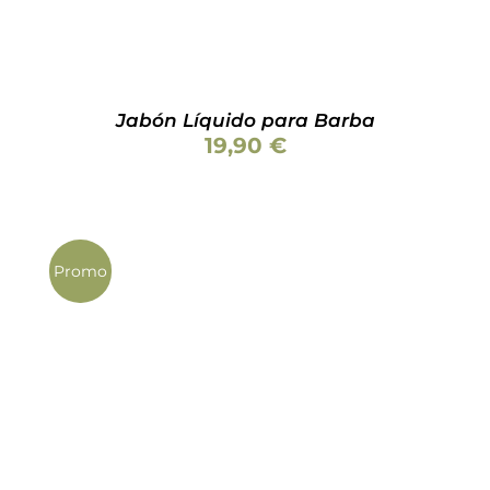
Jabón Líquido para Barba
19,90
€
Promo
Valorado
AÑADIR AL CARRITO
/
DETALLES
con
5.00
de 5