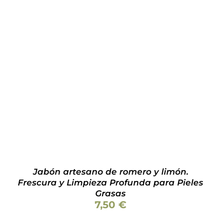
Valorado
AÑADIR AL CARRITO
/
DETALLES
con
5.00
de 5
Jabón artesano de romero y limón.
Frescura y Limpieza Profunda para Pieles
Grasas
7,50
€