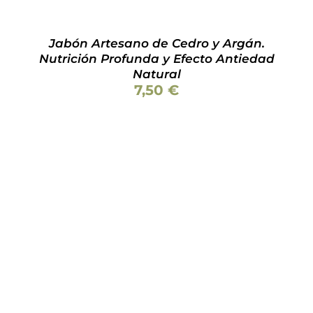
Jabón Artesano de Cedro y Argán.
Nutrición Profunda y Efecto Antiedad
Natural
7,50
€
Valorado
AÑADIR AL CARRITO
/
DETALLES
con
5.00
de 5