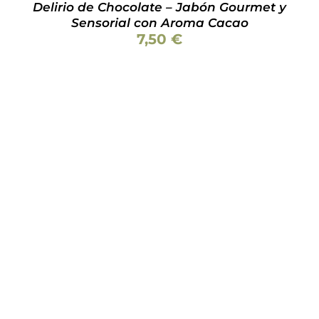
Delirio de Chocolate – Jabón Gourmet y
Sensorial con Aroma Cacao
7,50
€
Valorado
AÑADIR AL CARRITO
/
DETALLES
con
5.00
de 5