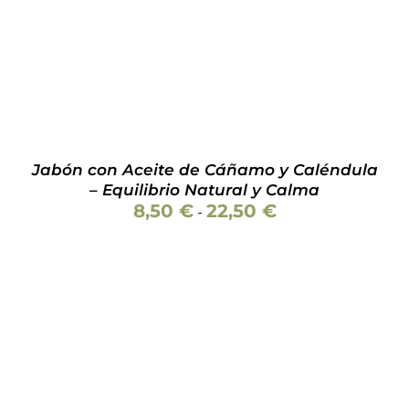
Jabón con Aceite de Cáñamo y Caléndula
– Equilibrio Natural y Calma
Rango
8,50
€
22,50
€
-
de
precios:
desde
8,50 €
hasta
22,50 €