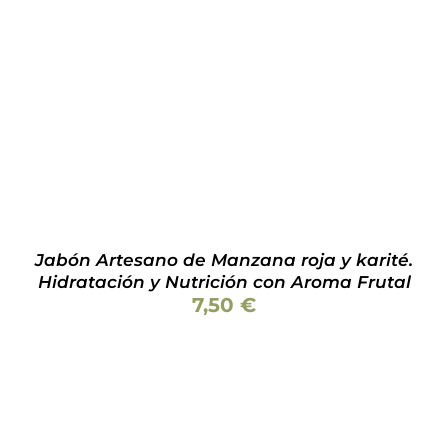
Valorado
AÑADIR AL CARRITO
/
DETALLES
con
5.00
de 5
Jabón Artesano de Manzana roja y karité.
Hidratación y Nutrición con Aroma Frutal
7,50
€