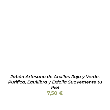
Valorado
AÑADIR AL CARRITO
/
DETALLES
con
5.00
de 5
Jabón Artesano de Arcillas Roja y Verde.
Purifica, Equilibra y Exfolia Suavemente tu
Piel
7,50
€