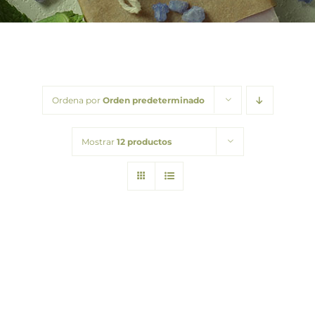
Barba
Tattoo
Packs regalo
Ordena por
Orden predeterminado
Hogar
Mostrar
12 productos
Talleres
Blog