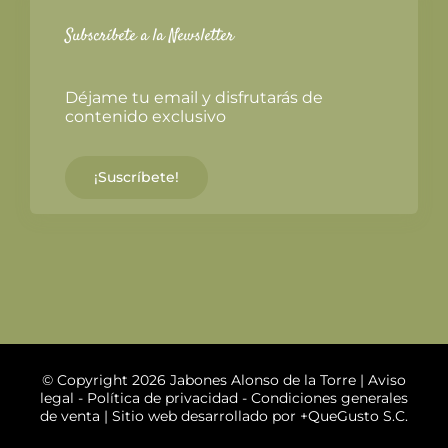
Subscríbete a la Newsletter
Déjame tu email y disfrutarás de
contenido exclusivo
¡Suscríbete!
© Copyright 2026 Jabones Alonso de la Torre |
Aviso
legal
-
Política de privacidad
-
Condiciones generales
de venta
| Sitio web desarrollado por
+QueGusto S.C.