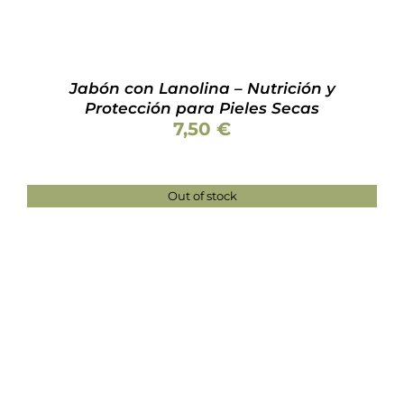
Jabón con Lanolina – Nutrición y
Protección para Pieles Secas
7,50
€
Out of stock
Valorado
DETALLES
con
5.00
de 5