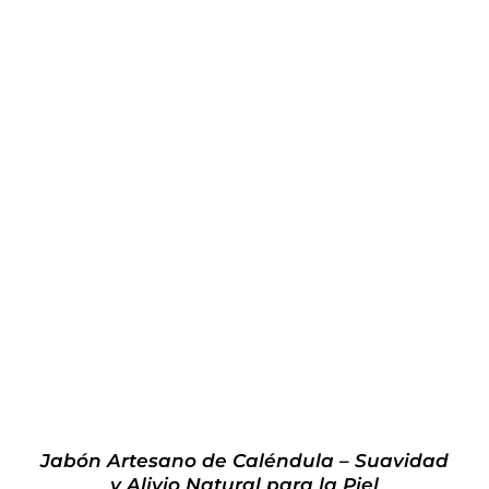
Valorado
AÑADIR AL CARRITO
/
DETALLES
con
5.00
de 5
Jabón Artesano de Caléndula – Suavidad
y Alivio Natural para la Piel