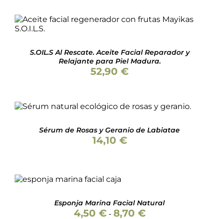
AÑADIR AL CARRITO
/
DETALLES
S.OIL.S Al Rescate. Aceite Facial Reparador y
Relajante para Piel Madura.
52,90
€
AÑADIR AL CARRITO
/
DETALLES
Sérum de Rosas y Geranio de Labiatae
14,10
€
SELECCIONAR
ESTE
OPCIONES
/
PRODUCTO
DETALLES
TIENE
Esponja Marina Facial Natural
MÚLTIPLES
Rango
4,50
€
8,70
€
-
VARIANTES.