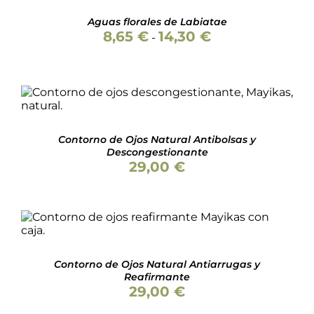
PRODUCTO
DETALLES
TIENE
Aguas florales de Labiatae
MÚLTIPLES
Rango
8,65
€
14,30
€
-
VARIANTES.
de
LAS
precios:
OPCIONES
desde
SE
8,65 €
PUEDEN
hasta
AÑADIR AL CARRITO
/
DETALLES
ELEGIR
14,30 €
EN
LA
Contorno de Ojos Natural Antibolsas y
PÁGINA
Descongestionante
DE
29,00
€
PRODUCTO
AÑADIR AL CARRITO
/
DETALLES
Contorno de Ojos Natural Antiarrugas y
Reafirmante
29,00
€