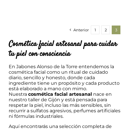
de
LAS
precios:
OPCIONES
desde
SE
4,50 €
PUEDEN
hasta
ELEGIR
8,70 €
Anterior
1
2
3
EN
LA
Cosmética facial artesanal para cuidar
PÁGINA
DE
tu piel con consciencia
PRODUCTO
En Jabones Alonso de la Torre entendemos la
cosmética facial como un ritual de cuidado
diario, sencillo y honesto, donde cada
ingrediente tiene un propósito y cada producto
está elaborado a mano con mimo.
Nuestra
cosmética facial artesanal
nace en
nuestro taller de Gijón y está pensada para
respetar la piel, incluso las más sensibles, sin
recurrir a sulfatos agresivos, perfumes artificiales
ni fórmulas industriales.
Aquí encontrarás una selección completa de