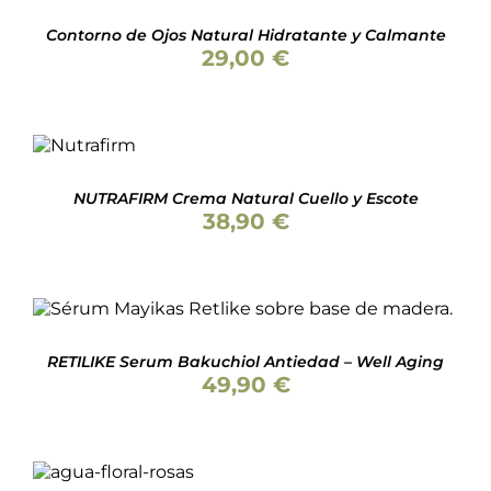
Contorno de Ojos Natural Hidratante y Calmante
29,00
€
AÑADIR
AL
CARRITO
/
DETALLES
NUTRAFIRM Crema Natural Cuello y Escote
38,90
€
AÑADIR AL CARRITO
/
DETALLES
RETILIKE Serum Bakuchiol Antiedad – Well Aging
49,90
€
SELECCIONAR
ESTE
OPCIONES
/