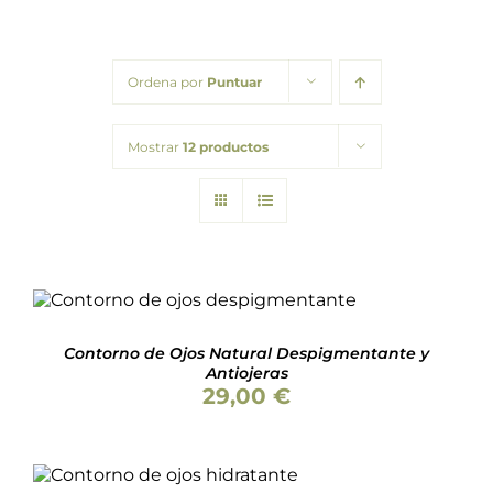
Packs regalo
Ordena por
Puntuar
Hogar
Mostrar
12 productos
Talleres
Blog
AÑADIR AL CARRITO
/
DETALLES
Contorno de Ojos Natural Despigmentante y
Antiojeras
29,00
€
AÑADIR AL CARRITO
/
DETALLES